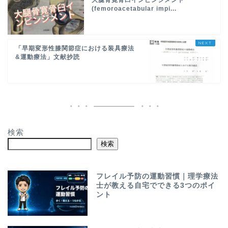
大腿骨寛骨臼インピンジメント
(femoroacetabular impi...
「早期変形性膝関節症における装具療法
&運動療法」文献抄読
検索
検索
フレイル予防の運動習慣｜理学療法
士が教える自宅でできる3つのポイ
ント