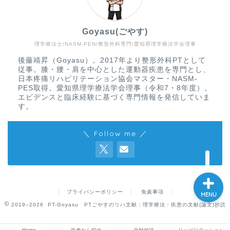
Goyasu(ごやす)
理学療法士/NASM-PEN/整形外科専門/愛知県理学療法学会理事
Home
後藤靖昇（Goyasu）。2017年より整形外科PTとして
従事。膝・腰・肩を中心とした運動器疾患を専門とし、
疾患から探す
日本疼痛リハビリテーション協会マスター・NASM-
PES取得。愛知県理学療法学会理事（令和7・8年度）。
エビデンスと臨床経験に基づく専門情報を発信していま
文献抄読
す。
＼ Follow me ／
リハビリテーション
プライバシーポリシー
免責事項
MENU
2019–2026 PT-Goyasu PTごやすのリハ文献：理学療法・疾患の文献(論文)抄読
Home