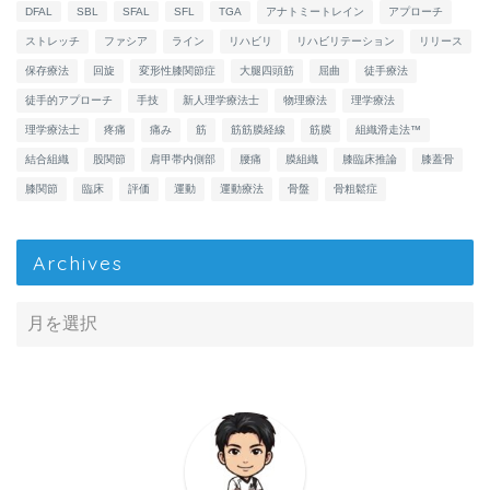
DFAL
SBL
SFAL
SFL
TGA
アナトミートレイン
アプローチ
ストレッチ
ファシア
ライン
リハビリ
リハビリテーション
リリース
保存療法
回旋
変形性膝関節症
大腿四頭筋
屈曲
徒手療法
徒手的アプローチ
手技
新人理学療法士
物理療法
理学療法
理学療法士
疼痛
痛み
筋
筋筋膜経線
筋膜
組織滑走法™
結合組織
股関節
肩甲帯内側部
腰痛
膜組織
膝臨床推論
膝蓋骨
膝関節
臨床
評価
運動
運動療法
骨盤
骨粗鬆症
Archives