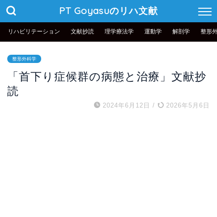
PT Goyasuのリハ文献
リハビリテーション
文献抄読
理学療法学
運動学
解剖学
整形
整形外科学
「首下り症候群の病態と治療」文献抄
読
2024年6月12日
/
2026年5月6日