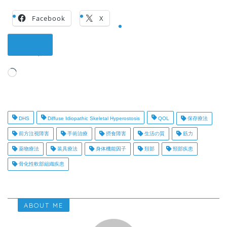
Facebook
X
いいね:
読
み
込
み
中…
DHS
Diffuse Idiopathic Skeletal Hyperostosis
QOL
保存療法
前方注視障害
手術治療
摂食障害
生活の質
筋力
薬物療法
装具療法
身体機能因子
頚部
頸部疾患
骨化性軟部組織疾患
ABOUT ME