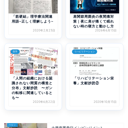
「筋硬結」理学療法関連
肩関節周囲炎の夜間痛対
用語~正しく理解しよう~
策｜夜に肩が痛くて眠れ
ない時の寝方と動かし方
2020年2月23日
2026年6月13日
医学
リハビリテーション
「人間の組織における認
「リハビリテーション栄
識されない間質の構造と
養」文献抄読②
分布」文献抄読 〜ガン
の転移に関連していると
も〜
2020年6月22日
2020年10月15日