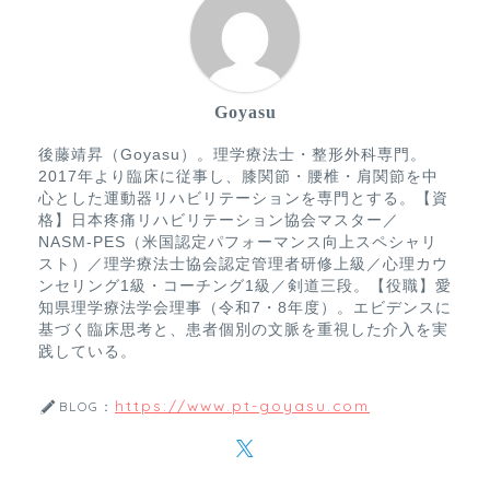
Goyasu
後藤靖昇（Goyasu）。理学療法士・整形外科専門。
2017年より臨床に従事し、膝関節・腰椎・肩関節を中
心とした運動器リハビリテーションを専門とする。【資
格】日本疼痛リハビリテーション協会マスター／
NASM-PES（米国認定パフォーマンス向上スペシャリ
スト）／理学療法士協会認定管理者研修上級／心理カウ
ンセリング1級・コーチング1級／剣道三段。【役職】愛
知県理学療法学会理事（令和7・8年度）。エビデンスに
基づく臨床思考と、患者個別の文脈を重視した介入を実
践している。
https://www.pt-goyasu.com
BLOG：