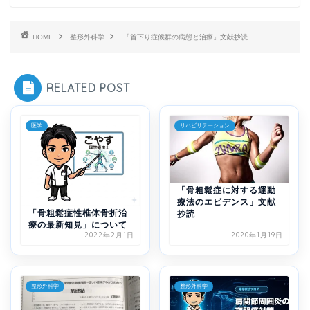
HOME
整形外科学
「首下り症候群の病態と治療」文献抄読
RELATED POST
医学
リハビリテーション
「骨粗鬆症に対する運動
療法のエビデンス」文献
「骨粗鬆症性椎体骨折治
抄読
療の最新知見」について
2022年2月1日
2020年1月19日
整形外科学
整形外科学