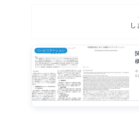
し
リハビリテーション
今
S