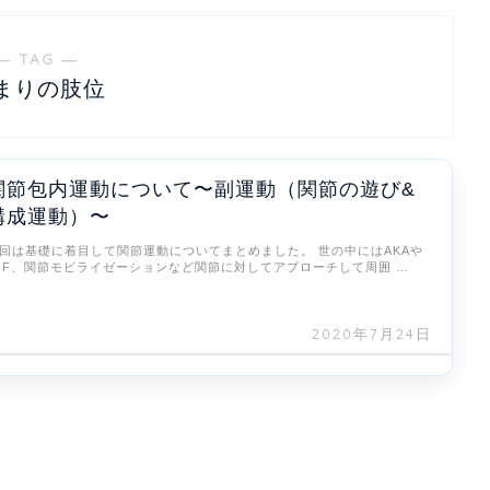
― TAG ―
まりの肢位
関節包内運動について〜副運動（関節の遊び&
構成運動）〜
回は基礎に着目して関節運動についてまとめました。 世の中にはAKAや
JF、関節モビライゼーションなど関節に対してアプローチして周囲 …
2020年7月24日