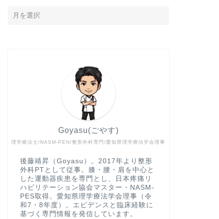
Goyasu(ごやす)
理学療法士/NASM-PEN/整形外科専門/愛知県理学療法学会理事
後藤靖昇（Goyasu）。2017年より整形
外科PTとして従事。膝・腰・肩を中心と
した運動器疾患を専門とし、日本疼痛リ
ハビリテーション協会マスター・NASM-
PES取得。愛知県理学療法学会理事（令
和7・8年度）。エビデンスと臨床経験に
基づく専門情報を発信しています。