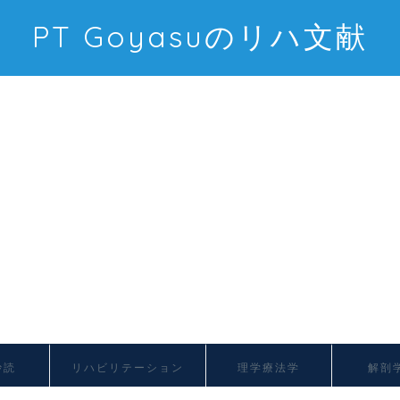
PT Goyasuのリハ文献
抄読
リハビリテーション
理学療法学
解剖