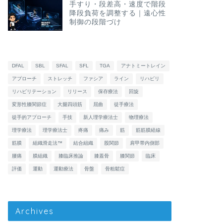
手すり・段差高・速度で階段
降段負荷を調整する｜遠心性
制御の段階づけ
DFAL
SBL
SFAL
SFL
TGA
アナトミートレイン
アプローチ
ストレッチ
ファシア
ライン
リハビリ
リハビリテーション
リリース
保存療法
回旋
変形性膝関節症
大腿四頭筋
屈曲
徒手療法
徒手的アプローチ
手技
新人理学療法士
物理療法
理学療法
理学療法士
疼痛
痛み
筋
筋筋膜経線
筋膜
組織滑走法™
結合組織
股関節
肩甲帯内側部
腰痛
膜組織
膝臨床推論
膝蓋骨
膝関節
臨床
評価
運動
運動療法
骨盤
骨粗鬆症
Archives