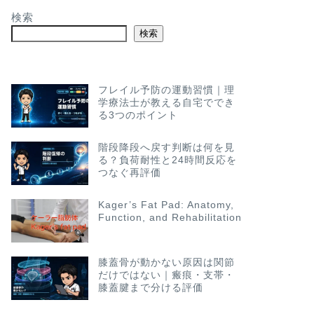
検索
検索
フレイル予防の運動習慣｜理
学療法士が教える自宅ででき
る3つのポイント
階段降段へ戻す判断は何を見
る？負荷耐性と24時間反応を
つなぐ再評価
Kager’s Fat Pad: Anatomy,
Function, and Rehabilitation
膝蓋骨が動かない原因は関節
だけではない｜瘢痕・支帯・
膝蓋腱まで分ける評価