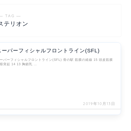
― TAG ―
ステリオン
スーパーフィシャルフロントライン(SFL)
ーパーフィシャルフロントライン(SFL) 骨の駅 筋膜の経線 15 頭皮筋膜
様突起 14 13 胸鎖乳 …
2019年10月13日