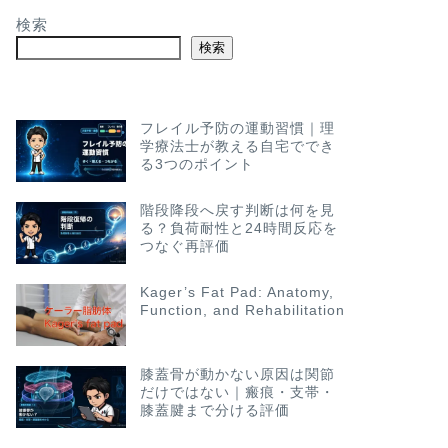
検索
検索
フレイル予防の運動習慣｜理
学療法士が教える自宅ででき
る3つのポイント
階段降段へ戻す判断は何を見
る？負荷耐性と24時間反応を
つなぐ再評価
Kager’s Fat Pad: Anatomy,
Function, and Rehabilitation
膝蓋骨が動かない原因は関節
だけではない｜瘢痕・支帯・
膝蓋腱まで分ける評価