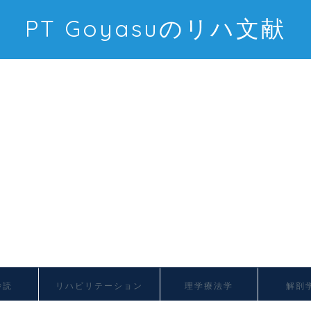
PT Goyasuのリハ文献
抄読
リハビリテーション
理学療法学
解剖