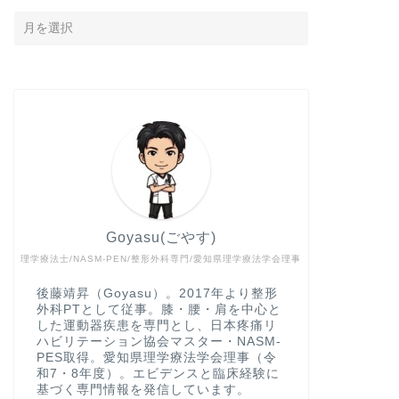
Goyasu(ごやす)
理学療法士/NASM-PEN/整形外科専門/愛知県理学療法学会理事
後藤靖昇（Goyasu）。2017年より整形
外科PTとして従事。膝・腰・肩を中心と
した運動器疾患を専門とし、日本疼痛リ
ハビリテーション協会マスター・NASM-
PES取得。愛知県理学療法学会理事（令
和7・8年度）。エビデンスと臨床経験に
基づく専門情報を発信しています。