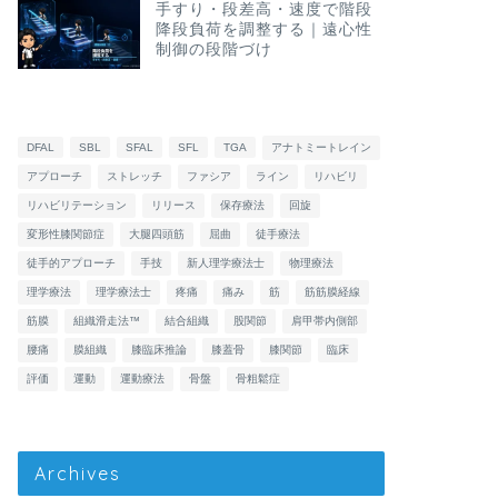
手すり・段差高・速度で階段
降段負荷を調整する｜遠心性
制御の段階づけ
DFAL
SBL
SFAL
SFL
TGA
アナトミートレイン
アプローチ
ストレッチ
ファシア
ライン
リハビリ
リハビリテーション
リリース
保存療法
回旋
変形性膝関節症
大腿四頭筋
屈曲
徒手療法
徒手的アプローチ
手技
新人理学療法士
物理療法
理学療法
理学療法士
疼痛
痛み
筋
筋筋膜経線
筋膜
組織滑走法™
結合組織
股関節
肩甲帯内側部
腰痛
膜組織
膝臨床推論
膝蓋骨
膝関節
臨床
評価
運動
運動療法
骨盤
骨粗鬆症
Archives