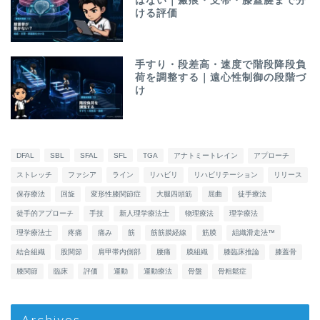
はない｜瘢痕・支帯・膝蓋腱まで分
ける評価
手すり・段差高・速度で階段降段負
荷を調整する｜遠心性制御の段階づ
け
DFAL
SBL
SFAL
SFL
TGA
アナトミートレイン
アプローチ
ストレッチ
ファシア
ライン
リハビリ
リハビリテーション
リリース
保存療法
回旋
変形性膝関節症
大腿四頭筋
屈曲
徒手療法
徒手的アプローチ
手技
新人理学療法士
物理療法
理学療法
理学療法士
疼痛
痛み
筋
筋筋膜経線
筋膜
組織滑走法™
結合組織
股関節
肩甲帯内側部
腰痛
膜組織
膝臨床推論
膝蓋骨
膝関節
臨床
評価
運動
運動療法
骨盤
骨粗鬆症
Archives