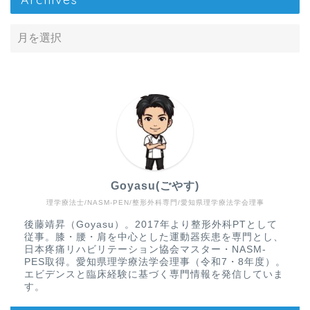
Goyasu(ごやす)
理学療法士/NASM-PEN/整形外科専門/愛知県理学療法学会理事
Home
後藤靖昇（Goyasu）。2017年より整形外科PTとして
従事。膝・腰・肩を中心とした運動器疾患を専門とし、
疾患から探す
日本疼痛リハビリテーション協会マスター・NASM-
PES取得。愛知県理学療法学会理事（令和7・8年度）。
エビデンスと臨床経験に基づく専門情報を発信していま
文献抄読
す。