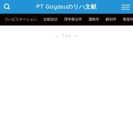
PT Goyasuのリハ文献
リハビリテーション
文献抄読
理学療法学
運動学
解剖学
整形
― TAG ―