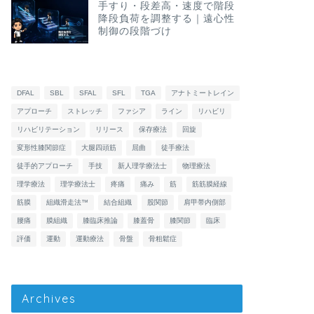
手すり・段差高・速度で階段
降段負荷を調整する｜遠心性
制御の段階づけ
DFAL
SBL
SFAL
SFL
TGA
アナトミートレイン
アプローチ
ストレッチ
ファシア
ライン
リハビリ
リハビリテーション
リリース
保存療法
回旋
変形性膝関節症
大腿四頭筋
屈曲
徒手療法
徒手的アプローチ
手技
新人理学療法士
物理療法
理学療法
理学療法士
疼痛
痛み
筋
筋筋膜経線
筋膜
組織滑走法™
結合組織
股関節
肩甲帯内側部
腰痛
膜組織
膝臨床推論
膝蓋骨
膝関節
臨床
評価
運動
運動療法
骨盤
骨粗鬆症
Archives