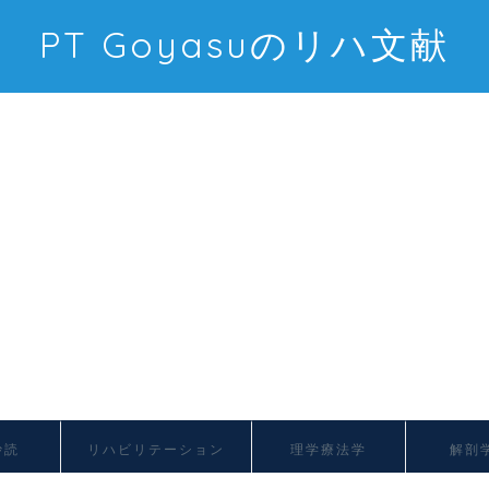
PT Goyasuのリハ文献
抄読
リハビリテーション
理学療法学
解剖