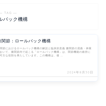
― TAG ―
ルバック機構
膝関節：ロールバック機構
関節におけるロールバック機構の解説と臨床的意義 膝関節の屈曲・伸展
おいて、膝関節内で起こる「ロールバック機構」は、関節機能の維持に
可欠な役割を果たしています。この機構は、後 …
2024年8月30日