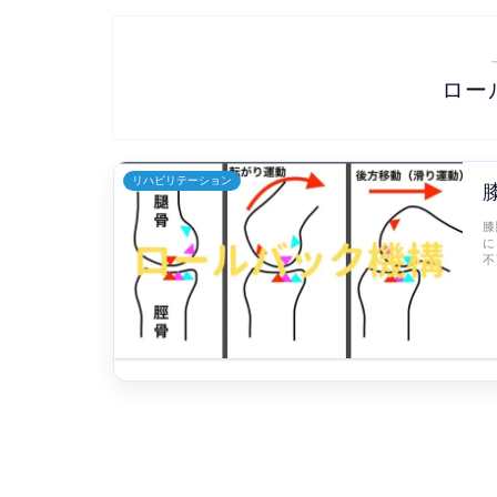
ロー
リハビリテーション
膝
に
不