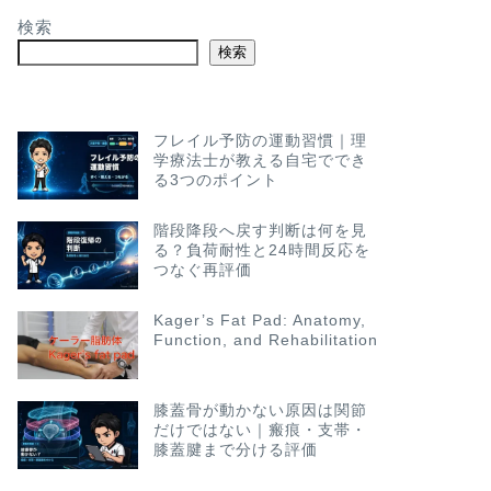
検索
検索
フレイル予防の運動習慣｜理
学療法士が教える自宅ででき
る3つのポイント
階段降段へ戻す判断は何を見
る？負荷耐性と24時間反応を
つなぐ再評価
Kager’s Fat Pad: Anatomy,
Function, and Rehabilitation
膝蓋骨が動かない原因は関節
だけではない｜瘢痕・支帯・
膝蓋腱まで分ける評価