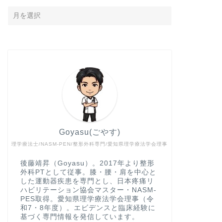
Goyasu(ごやす)
理学療法士/NASM-PEN/整形外科専門/愛知県理学療法学会理事
後藤靖昇（Goyasu）。2017年より整形
外科PTとして従事。膝・腰・肩を中心と
した運動器疾患を専門とし、日本疼痛リ
ハビリテーション協会マスター・NASM-
PES取得。愛知県理学療法学会理事（令
和7・8年度）。エビデンスと臨床経験に
基づく専門情報を発信しています。