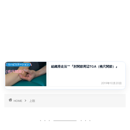
リハビリテーション
組織滑走法™『肘関節周辺TGA（橈尺関節）』
2019年10月20日
HOME
上顆