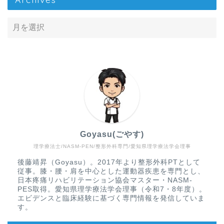
Goyasu(ごやす)
理学療法士/NASM-PEN/整形外科専門/愛知県理学療法学会理事
Home
後藤靖昇（Goyasu）。2017年より整形外科PTとして
従事。膝・腰・肩を中心とした運動器疾患を専門とし、
疾患から探す
日本疼痛リハビリテーション協会マスター・NASM-
PES取得。愛知県理学療法学会理事（令和7・8年度）。
エビデンスと臨床経験に基づく専門情報を発信していま
文献抄読
す。