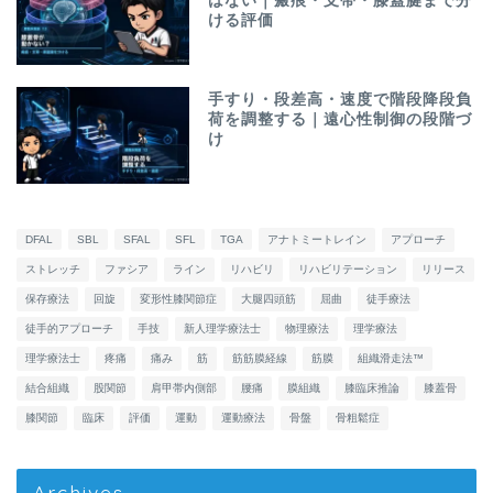
はない｜瘢痕・支帯・膝蓋腱まで分
ける評価
手すり・段差高・速度で階段降段負
荷を調整する｜遠心性制御の段階づ
け
DFAL
SBL
SFAL
SFL
TGA
アナトミートレイン
アプローチ
ストレッチ
ファシア
ライン
リハビリ
リハビリテーション
リリース
保存療法
回旋
変形性膝関節症
大腿四頭筋
屈曲
徒手療法
徒手的アプローチ
手技
新人理学療法士
物理療法
理学療法
理学療法士
疼痛
痛み
筋
筋筋膜経線
筋膜
組織滑走法™
結合組織
股関節
肩甲帯内側部
腰痛
膜組織
膝臨床推論
膝蓋骨
膝関節
臨床
評価
運動
運動療法
骨盤
骨粗鬆症
Archives