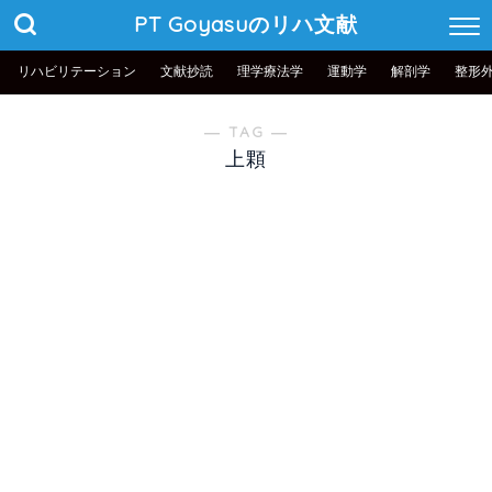
PT Goyasuのリハ文献
リハビリテーション
文献抄読
理学療法学
運動学
解剖学
整形
― TAG ―
上顆