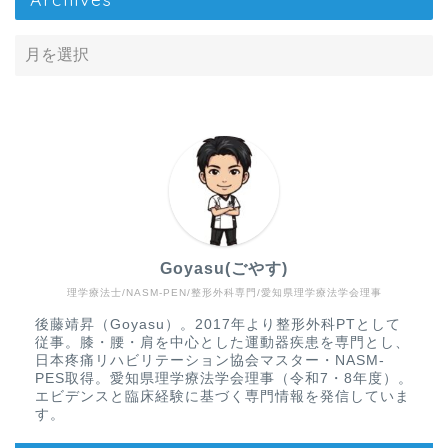
Goyasu(ごやす)
理学療法士/NASM-PEN/整形外科専門/愛知県理学療法学会理事
Home
後藤靖昇（Goyasu）。2017年より整形外科PTとして
従事。膝・腰・肩を中心とした運動器疾患を専門とし、
疾患から探す
日本疼痛リハビリテーション協会マスター・NASM-
PES取得。愛知県理学療法学会理事（令和7・8年度）。
エビデンスと臨床経験に基づく専門情報を発信していま
文献抄読
す。