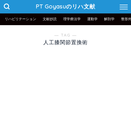
PT Goyasuのリハ文献
リハビリテーション
文献抄読
理学療法学
運動学
解剖学
整形
― TAG ―
人工膝関節置換術