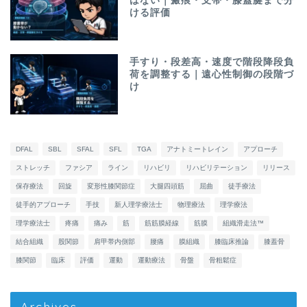
はない｜瘢痕・支帯・膝蓋腱まで分
ける評価
手すり・段差高・速度で階段降段負
荷を調整する｜遠心性制御の段階づ
け
DFAL
SBL
SFAL
SFL
TGA
アナトミートレイン
アプローチ
ストレッチ
ファシア
ライン
リハビリ
リハビリテーション
リリース
保存療法
回旋
変形性膝関節症
大腿四頭筋
屈曲
徒手療法
徒手的アプローチ
手技
新人理学療法士
物理療法
理学療法
理学療法士
疼痛
痛み
筋
筋筋膜経線
筋膜
組織滑走法™
結合組織
股関節
肩甲帯内側部
腰痛
膜組織
膝臨床推論
膝蓋骨
膝関節
臨床
評価
運動
運動療法
骨盤
骨粗鬆症
Archives