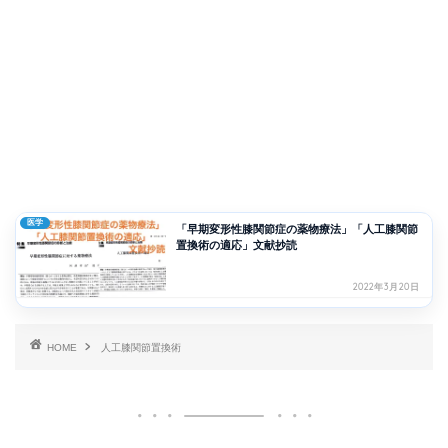
医学
「早期変形性膝関節症の薬物療法」「人工膝関節
置換術の適応」文献抄読
2022年3月20日
HOME
人工膝関節置換術