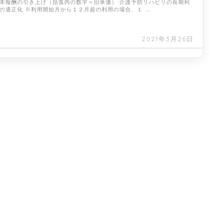
本報酬の引き上げ（括弧内の数字＝旧単価） 介護予防リハビリの長期利
の適正化 ※利用開始月から１２月超の利用の場合、１ …
2021年3月26日