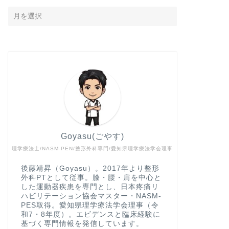
Goyasu(ごやす)
理学療法士/NASM-PEN/整形外科専門/愛知県理学療法学会理事
後藤靖昇（Goyasu）。2017年より整形
外科PTとして従事。膝・腰・肩を中心と
した運動器疾患を専門とし、日本疼痛リ
ハビリテーション協会マスター・NASM-
PES取得。愛知県理学療法学会理事（令
和7・8年度）。エビデンスと臨床経験に
基づく専門情報を発信しています。