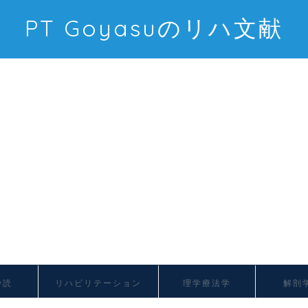
PT Goyasuのリハ文献
抄読
リハビリテーション
理学療法学
解剖