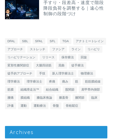
手すり・段差高・速度で階段
降段負荷を調整する｜遠心性
制御の段階づけ
DFAL
SBL
SFAL
SFL
TGA
アナトミートレイン
アプローチ
ストレッチ
ファシア
ライン
リハビリ
リハビリテーション
リリース
保存療法
回旋
変形性膝関節症
大腿四頭筋
屈曲
徒手療法
徒手的アプローチ
手技
新人理学療法士
物理療法
理学療法
理学療法士
疼痛
痛み
筋
筋筋膜経線
筋膜
組織滑走法™
結合組織
股関節
肩甲帯内側部
腰痛
膜組織
膝臨床推論
膝蓋骨
膝関節
臨床
評価
運動
運動療法
骨盤
骨粗鬆症
Archives