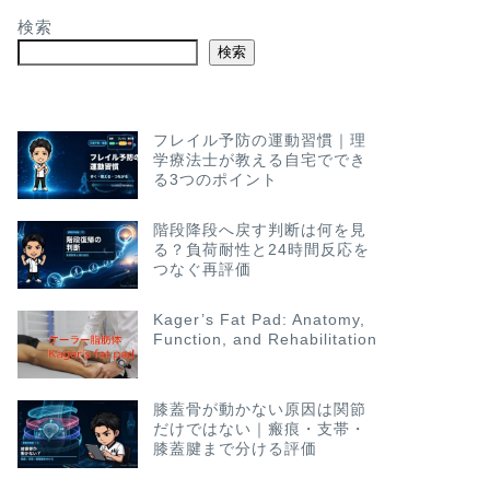
検索
検索
フレイル予防の運動習慣｜理
学療法士が教える自宅ででき
る3つのポイント
階段降段へ戻す判断は何を見
る？負荷耐性と24時間反応を
つなぐ再評価
Kager’s Fat Pad: Anatomy,
Function, and Rehabilitation
膝蓋骨が動かない原因は関節
だけではない｜瘢痕・支帯・
膝蓋腱まで分ける評価