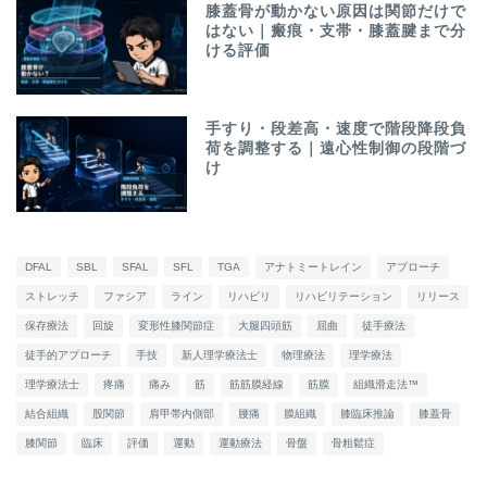
膝蓋骨が動かない原因は関節だけで
はない｜瘢痕・支帯・膝蓋腱まで分
ける評価
手すり・段差高・速度で階段降段負
荷を調整する｜遠心性制御の段階づ
け
DFAL
SBL
SFAL
SFL
TGA
アナトミートレイン
アプローチ
ストレッチ
ファシア
ライン
リハビリ
リハビリテーション
リリース
保存療法
回旋
変形性膝関節症
大腿四頭筋
屈曲
徒手療法
徒手的アプローチ
手技
新人理学療法士
物理療法
理学療法
理学療法士
疼痛
痛み
筋
筋筋膜経線
筋膜
組織滑走法™
結合組織
股関節
肩甲帯内側部
腰痛
膜組織
膝臨床推論
膝蓋骨
膝関節
臨床
評価
運動
運動療法
骨盤
骨粗鬆症