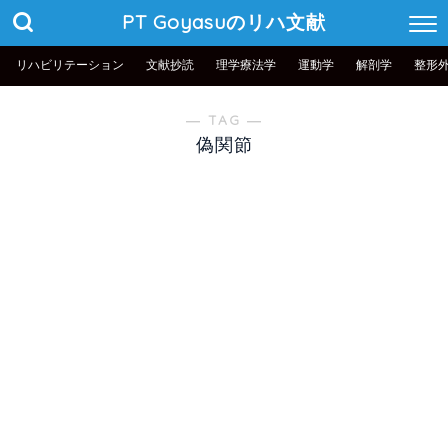
PT Goyasuのリハ文献
リハビリテーション
文献抄読
理学療法学
運動学
解剖学
整形
― TAG ―
偽関節