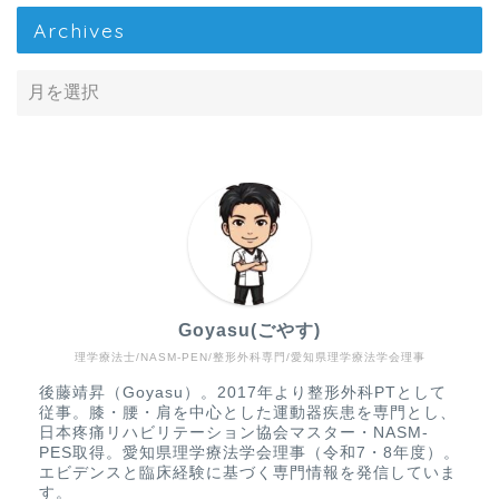
Archives
Goyasu(ごやす)
理学療法士/NASM-PEN/整形外科専門/愛知県理学療法学会理事
Home
後藤靖昇（Goyasu）。2017年より整形外科PTとして
従事。膝・腰・肩を中心とした運動器疾患を専門とし、
疾患から探す
日本疼痛リハビリテーション協会マスター・NASM-
PES取得。愛知県理学療法学会理事（令和7・8年度）。
エビデンスと臨床経験に基づく専門情報を発信していま
文献抄読
す。