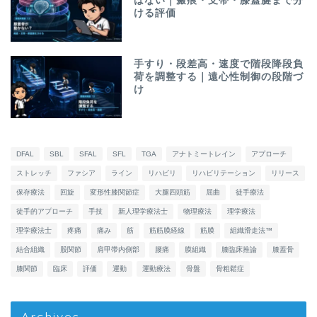
はない｜瘢痕・支帯・膝蓋腱まで分
ける評価
手すり・段差高・速度で階段降段負
荷を調整する｜遠心性制御の段階づ
け
DFAL
SBL
SFAL
SFL
TGA
アナトミートレイン
アプローチ
ストレッチ
ファシア
ライン
リハビリ
リハビリテーション
リリース
保存療法
回旋
変形性膝関節症
大腿四頭筋
屈曲
徒手療法
徒手的アプローチ
手技
新人理学療法士
物理療法
理学療法
理学療法士
疼痛
痛み
筋
筋筋膜経線
筋膜
組織滑走法™
結合組織
股関節
肩甲帯内側部
腰痛
膜組織
膝臨床推論
膝蓋骨
膝関節
臨床
評価
運動
運動療法
骨盤
骨粗鬆症
Archives