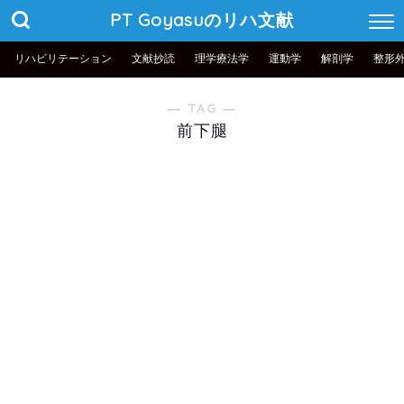
PT Goyasuのリハ文献
リハビリテーション
文献抄読
理学療法学
運動学
解剖学
整形
― TAG ―
前下腿