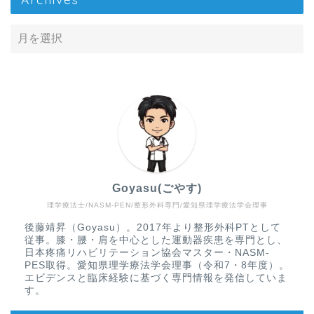
Goyasu(ごやす)
理学療法士/NASM-PEN/整形外科専門/愛知県理学療法学会理事
Home
後藤靖昇（Goyasu）。2017年より整形外科PTとして
従事。膝・腰・肩を中心とした運動器疾患を専門とし、
疾患から探す
日本疼痛リハビリテーション協会マスター・NASM-
PES取得。愛知県理学療法学会理事（令和7・8年度）。
エビデンスと臨床経験に基づく専門情報を発信していま
文献抄読
す。