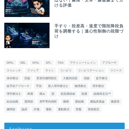
はない｜瘢痕・支帯・膝蓋腱まで分
ける評価
手すり・段差高・速度で階段降段負
荷を調整する｜遠心性制御の段階づ
け
DFAL
SBL
SFAL
SFL
TGA
アナトミートレイン
アプローチ
ストレッチ
ファシア
ライン
リハビリ
リハビリテーション
リリース
保存療法
回旋
変形性膝関節症
大腿四頭筋
屈曲
徒手療法
徒手的アプローチ
手技
新人理学療法士
物理療法
理学療法
理学療法士
疼痛
痛み
筋
筋筋膜経線
筋膜
組織滑走法™
結合組織
股関節
肩甲帯内側部
腰痛
膜組織
膝臨床推論
膝蓋骨
膝関節
臨床
評価
運動
運動療法
骨盤
骨粗鬆症
Archives