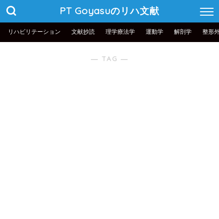
PT Goyasuのリハ文献
リハビリテーション
文献抄読
理学療法学
運動学
解剖学
整形
― TAG ―