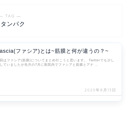
― TAG ―
糖タンパク
Fascia(ファシア)とは~筋膜と何が違うの？~
回はファシア(筋膜)についてまとめ行こうと思います。 Twitterでも少し
していましたが先月の7月に医院内でファシアと筋膜とアナ …
2020年8月13日