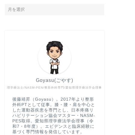
Goyasu(ごやす)
理学療法士/NASM-PEN/整形外科専門/愛知県理学療法学会理事
後藤靖昇（Goyasu）。2017年より整形
外科PTとして従事。膝・腰・肩を中心と
した運動器疾患を専門とし、日本疼痛リ
ハビリテーション協会マスター・NASM-
PES取得。愛知県理学療法学会理事（令
和7・8年度）。エビデンスと臨床経験に
基づく専門情報を発信しています。