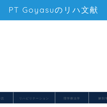
PT Goyasuのリハ文献
抄読
リハビリテーション
理学療法学
解剖