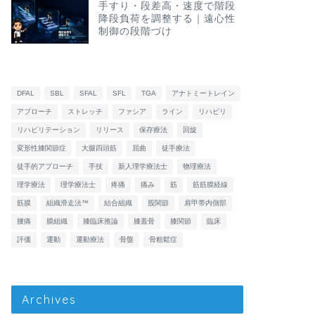
手すり・段差高・速度で階段
降段負荷を調整する｜遠心性
制御の段階づけ
DFAL
SBL
SFAL
SFL
TGA
アナトミートレイン
アプローチ
ストレッチ
ファシア
ライン
リハビリ
リハビリテーション
リリース
保存療法
回旋
変形性膝関節症
大腿四頭筋
屈曲
徒手療法
徒手的アプローチ
手技
新人理学療法士
物理療法
理学療法
理学療法士
疼痛
痛み
筋
筋筋膜経線
筋膜
組織滑走法™
結合組織
股関節
肩甲帯内側部
腰痛
膜組織
膝臨床推論
膝蓋骨
膝関節
臨床
評価
運動
運動療法
骨盤
骨粗鬆症
Archives