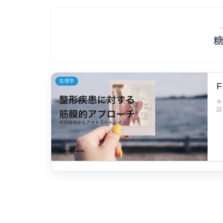
生理学
今
話