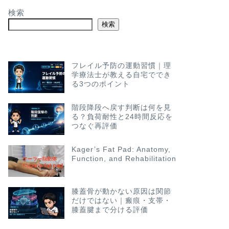
検索
検索
フレイル予防の運動習慣｜理
学療法士が教える自宅ででき
る3つのポイント
階段降段へ戻す判断は何を見
る？負荷耐性と24時間反応を
つなぐ再評価
Kager’s Fat Pad: Anatomy,
Function, and Rehabilitation
膝蓋骨が動かない原因は関節
だけではない｜瘢痕・支帯・
膝蓋腱まで分ける評価