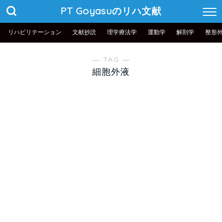
PT Goyasuのリハ文献
リハビリテーション
文献抄読
理学療法学
運動学
解剖学
整形
― TAG ―
細胞外液