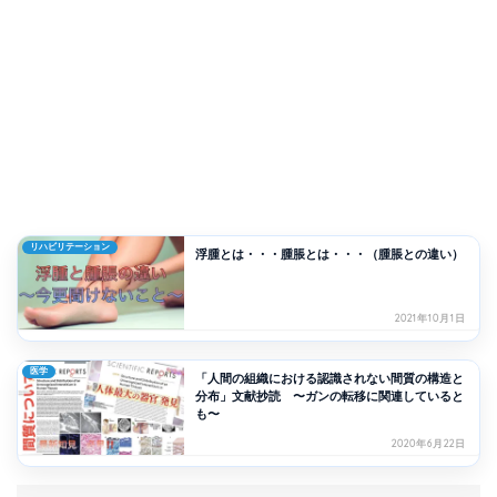
リハビリテーション
浮腫とは・・・腫脹とは・・・（腫脹との違い）
2021年10月1日
医学
「人間の組織における認識されない間質の構造と
分布」文献抄読 〜ガンの転移に関連していると
も〜
2020年6月22日