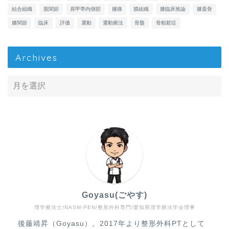
結合組織
股関節
肩甲帯内側部
腰痛
膜組織
膝臨床推論
膝蓋骨
膝関節
臨床
評価
運動
運動療法
骨盤
骨粗鬆症
Archives
Goyasu(ごやす)
理学療法士/NASM-PEN/整形外科専門/愛知県理学療法学会理事
Home
後藤靖昇（Goyasu）。2017年より整形外科PTとして