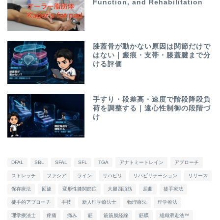
Function, and Rehabilitation
膝蓋骨が動かない原因は関節だけで
はない｜瘢痕・支帯・膝蓋腱まで分
ける評価
手すり・段差高・速度で階段降段負
荷を調整する｜遠心性制御の段階づ
け
DFAL
SBL
SFAL
SFL
TGA
アナトミートレイン
アプローチ
ストレッチ
ファシア
ライン
リハビリ
リハビリテーション
リリース
保存療法
回旋
変形性膝関節症
大腿四頭筋
屈曲
徒手療法
徒手的アプローチ
手技
新人理学療法士
物理療法
理学療法
理学療法士
疼痛
痛み
筋
筋筋膜経線
筋膜
組織滑走法™