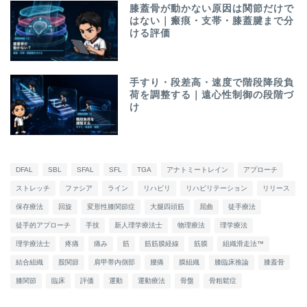
膝蓋骨が動かない原因は関節だけで
はない｜瘢痕・支帯・膝蓋腱まで分
ける評価
手すり・段差高・速度で階段降段負
荷を調整する｜遠心性制御の段階づ
け
DFAL
SBL
SFAL
SFL
TGA
アナトミートレイン
アプローチ
ストレッチ
ファシア
ライン
リハビリ
リハビリテーション
リリース
保存療法
回旋
変形性膝関節症
大腿四頭筋
屈曲
徒手療法
徒手的アプローチ
手技
新人理学療法士
物理療法
理学療法
理学療法士
疼痛
痛み
筋
筋筋膜経線
筋膜
組織滑走法™
結合組織
股関節
肩甲帯内側部
腰痛
膜組織
膝臨床推論
膝蓋骨
膝関節
臨床
評価
運動
運動療法
骨盤
骨粗鬆症