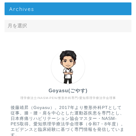
Archives
Goyasu(ごやす)
理学療法士/NASM-PEN/整形外科専門/愛知県理学療法学会理事
Home
後藤靖昇（Goyasu）。2017年より整形外科PTとして
従事。膝・腰・肩を中心とした運動器疾患を専門とし、
疾患から探す
日本疼痛リハビリテーション協会マスター・NASM-
PES取得。愛知県理学療法学会理事（令和7・8年度）。
エビデンスと臨床経験に基づく専門情報を発信していま
文献抄読
す。