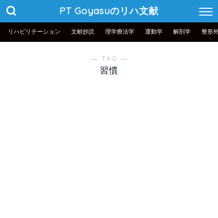
PT Goyasuのリハ文献
リハビリテーション
文献抄読
理学療法学
運動学
解剖学
整形
― TAG ―
習慣