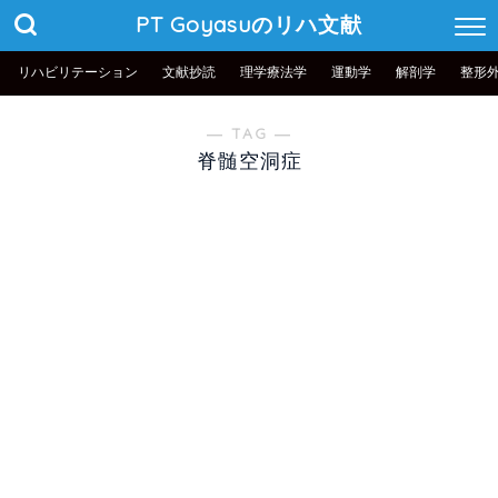
PT Goyasuのリハ文献
リハビリテーション
文献抄読
理学療法学
運動学
解剖学
整形
― TAG ―
脊髄空洞症