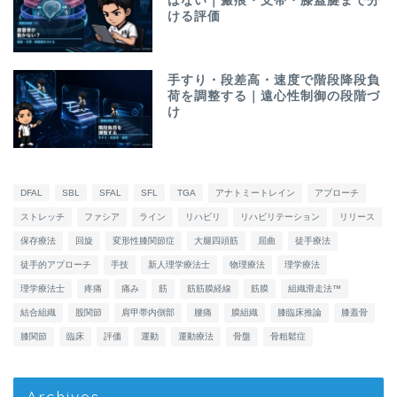
はない｜瘢痕・支帯・膝蓋腱まで分
ける評価
手すり・段差高・速度で階段降段負
荷を調整する｜遠心性制御の段階づ
け
DFAL
SBL
SFAL
SFL
TGA
アナトミートレイン
アプローチ
ストレッチ
ファシア
ライン
リハビリ
リハビリテーション
リリース
保存療法
回旋
変形性膝関節症
大腿四頭筋
屈曲
徒手療法
徒手的アプローチ
手技
新人理学療法士
物理療法
理学療法
理学療法士
疼痛
痛み
筋
筋筋膜経線
筋膜
組織滑走法™
結合組織
股関節
肩甲帯内側部
腰痛
膜組織
膝臨床推論
膝蓋骨
膝関節
臨床
評価
運動
運動療法
骨盤
骨粗鬆症
Archives