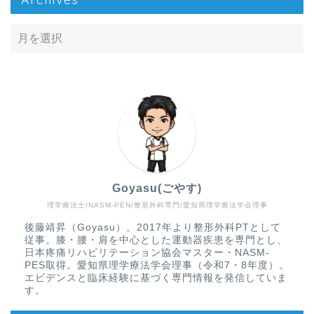
Goyasu(ごやす)
理学療法士/NASM-PEN/整形外科専門/愛知県理学療法学会理事
Home
後藤靖昇（Goyasu）。2017年より整形外科PTとして
従事。膝・腰・肩を中心とした運動器疾患を専門とし、
疾患から探す
日本疼痛リハビリテーション協会マスター・NASM-
PES取得。愛知県理学療法学会理事（令和7・8年度）。
エビデンスと臨床経験に基づく専門情報を発信していま
文献抄読
す。