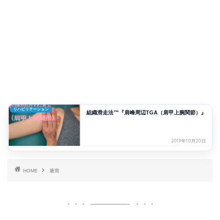
リハビリテーション
組織滑走法™『肩峰周辺TGA（肩甲上腕関節）』
2019年10月20日
HOME
腋窩