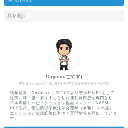
Goyasu(ごやす)
理学療法士/NASM-PEN/整形外科専門/愛知県理学療法学会理事
Home
後藤靖昇（Goyasu）。2017年より整形外科PTとして
従事。膝・腰・肩を中心とした運動器疾患を専門とし、
疾患から探す
日本疼痛リハビリテーション協会マスター・NASM-
PES取得。愛知県理学療法学会理事（令和7・8年度）。
エビデンスと臨床経験に基づく専門情報を発信していま
文献抄読
す。