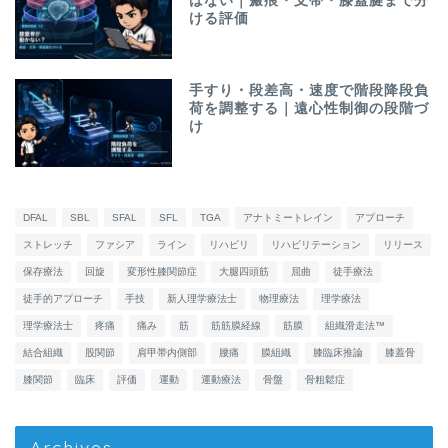
はない｜瘢痕・支帯・膝蓋腱まで分
ける評価
手すり・段差高・速度で階段降段負
荷を調整する｜遠心性制御の段階づ
け
DFAL
SBL
SFAL
SFL
TGA
アナトミートレイン
アプローチ
ストレッチ
ファシア
ライン
リハビリ
リハビリテーション
リリース
保存療法
回旋
変形性膝関節症
大腿四頭筋
屈曲
徒手療法
徒手的アプローチ
手技
新人理学療法士
物理療法
理学療法
理学療法士
疼痛
痛み
筋
筋筋膜経線
筋膜
組織滑走法™
結合組織
股関節
肩甲帯内側部
腰痛
膜組織
膝臨床推論
膝蓋骨
膝関節
臨床
評価
運動
運動療法
骨盤
骨粗鬆症
Archives