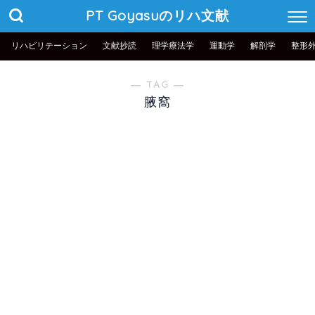
PT Goyasuのリハ文献
リハビリテーション
文献抄読
理学療法学
運動学
解剖学
整形
― TAG ―
腋窩