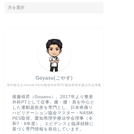
Goyasu(ごやす)
理学療法士/NASM-PEN/整形外科専門/愛知県理学療法学会理事
後藤靖昇（Goyasu）。2017年より整形
外科PTとして従事。膝・腰・肩を中心と
した運動器疾患を専門とし、日本疼痛リ
ハビリテーション協会マスター・NASM-
PES取得。愛知県理学療法学会理事（令
和7・8年度）。エビデンスと臨床経験に
基づく専門情報を発信しています。