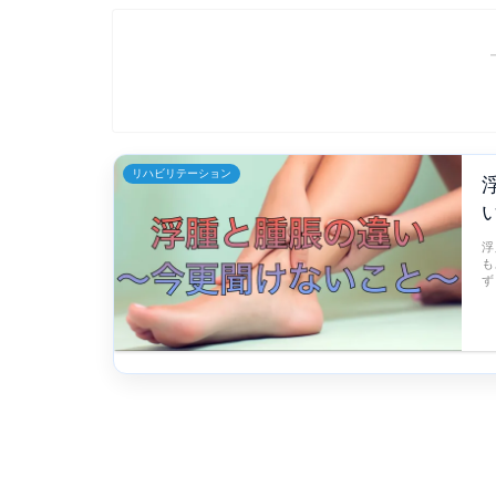
リハビリテーション
浮
も
ず