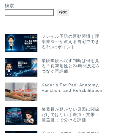
検索
検索
フレイル予防の運動習慣｜理
学療法士が教える自宅ででき
る3つのポイント
階段降段へ戻す判断は何を見
る？負荷耐性と24時間反応を
つなぐ再評価
Kager’s Fat Pad: Anatomy,
Function, and Rehabilitation
膝蓋骨が動かない原因は関節
だけではない｜瘢痕・支帯・
膝蓋腱まで分ける評価