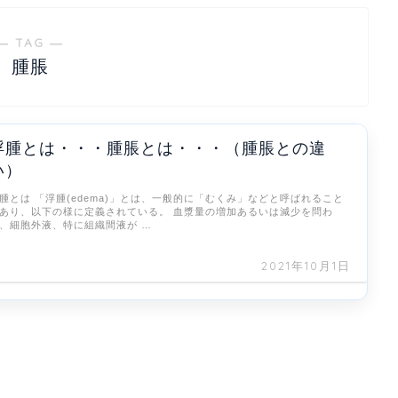
― TAG ―
腫脹
浮腫とは・・・腫脹とは・・・（腫脹との違
い）
腫とは 「浮腫(edema)」とは、一般的に「むくみ」などと呼ばれること
あり、以下の様に定義されている。 血漿量の増加あるいは減少を問わ
、細胞外液、特に組織間液が …
2021年10月1日