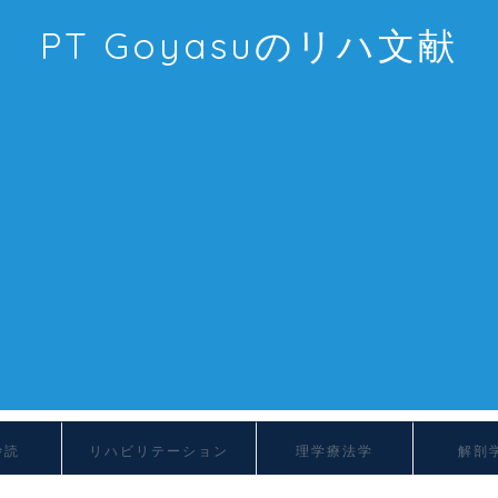
PT Goyasuのリハ文献
抄読
リハビリテーション
理学療法学
解剖