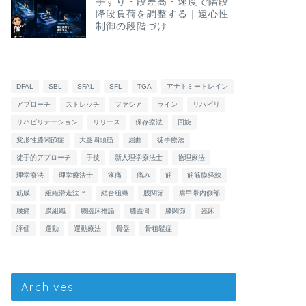
手すり・段差高・速度で階段
降段負荷を調整する｜遠心性
制御の段階づけ
DFAL
SBL
SFAL
SFL
TGA
アナトミートレイン
アプローチ
ストレッチ
ファシア
ライン
リハビリ
リハビリテーション
リリース
保存療法
回旋
変形性膝関節症
大腿四頭筋
屈曲
徒手療法
徒手的アプローチ
手技
新人理学療法士
物理療法
理学療法
理学療法士
疼痛
痛み
筋
筋筋膜経線
筋膜
組織滑走法™
結合組織
股関節
肩甲帯内側部
腰痛
膜組織
膝臨床推論
膝蓋骨
膝関節
臨床
評価
運動
運動療法
骨盤
骨粗鬆症
Archives