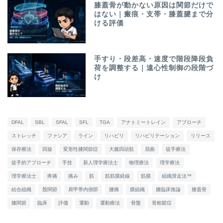
膝蓋骨が動かない原因は関節だけで
はない｜瘢痕・支帯・膝蓋腱まで分
ける評価
手すり・段差高・速度で階段降段負
荷を調整する｜遠心性制御の段階づ
け
DFAL
SBL
SFAL
SFL
TGA
アナトミートレイン
アプローチ
ストレッチ
ファシア
ライン
リハビリ
リハビリテーション
リリース
保存療法
回旋
変形性膝関節症
大腿四頭筋
屈曲
徒手療法
徒手的アプローチ
手技
新人理学療法士
物理療法
理学療法
理学療法士
疼痛
痛み
筋
筋筋膜経線
筋膜
組織滑走法™
結合組織
股関節
肩甲帯内側部
腰痛
膜組織
膝臨床推論
膝蓋骨
膝関節
臨床
評価
運動
運動療法
骨盤
骨粗鬆症