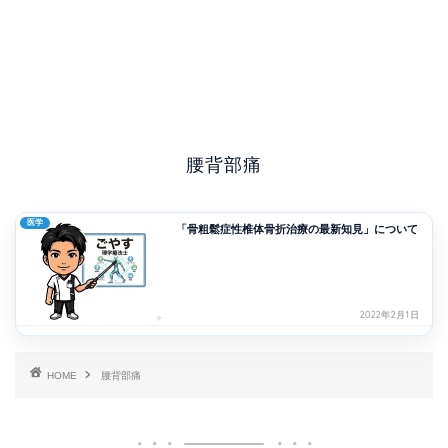
腰背部痛
医学
「骨粗鬆症性椎体骨折治療の最新知見」について
2022年2月1日
HOME
腰背部痛