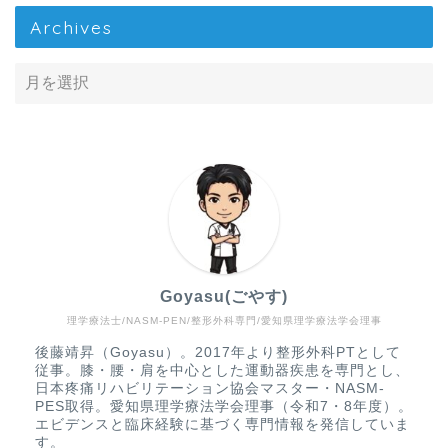
Archives
Goyasu(ごやす)
理学療法士/NASM-PEN/整形外科専門/愛知県理学療法学会理事
Home
後藤靖昇（Goyasu）。2017年より整形外科PTとして
従事。膝・腰・肩を中心とした運動器疾患を専門とし、
疾患から探す
日本疼痛リハビリテーション協会マスター・NASM-
PES取得。愛知県理学療法学会理事（令和7・8年度）。
エビデンスと臨床経験に基づく専門情報を発信していま
文献抄読
す。