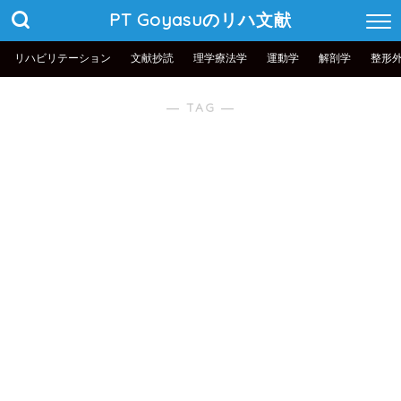
PT Goyasuのリハ文献
リハビリテーション
文献抄読
理学療法学
運動学
解剖学
整形
― TAG ―