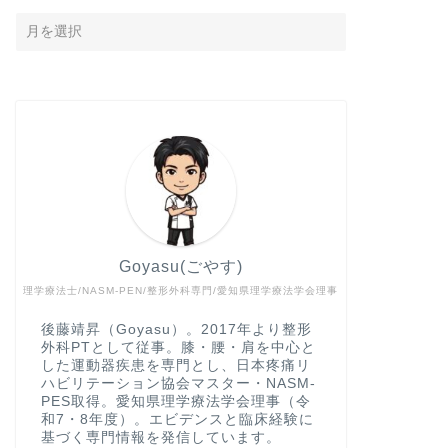
Goyasu(ごやす)
理学療法士/NASM-PEN/整形外科専門/愛知県理学療法学会理事
後藤靖昇（Goyasu）。2017年より整形
外科PTとして従事。膝・腰・肩を中心と
した運動器疾患を専門とし、日本疼痛リ
ハビリテーション協会マスター・NASM-
PES取得。愛知県理学療法学会理事（令
和7・8年度）。エビデンスと臨床経験に
基づく専門情報を発信しています。