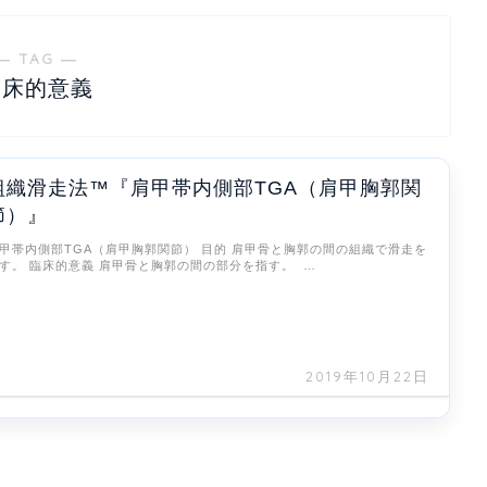
― TAG ―
臨床的意義
組織滑走法™『肩甲帯内側部TGA（肩甲胸郭関
節）』
甲帯内側部TGA（肩甲胸郭関節） 目的 肩甲骨と胸郭の間の組織で滑走を
す。 臨床的意義 肩甲骨と胸郭の間の部分を指す。 …
2019年10月22日