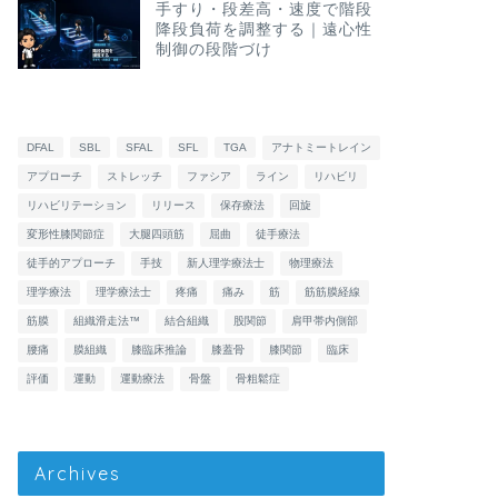
手すり・段差高・速度で階段
降段負荷を調整する｜遠心性
制御の段階づけ
DFAL
SBL
SFAL
SFL
TGA
アナトミートレイン
アプローチ
ストレッチ
ファシア
ライン
リハビリ
リハビリテーション
リリース
保存療法
回旋
変形性膝関節症
大腿四頭筋
屈曲
徒手療法
徒手的アプローチ
手技
新人理学療法士
物理療法
理学療法
理学療法士
疼痛
痛み
筋
筋筋膜経線
筋膜
組織滑走法™
結合組織
股関節
肩甲帯内側部
腰痛
膜組織
膝臨床推論
膝蓋骨
膝関節
臨床
評価
運動
運動療法
骨盤
骨粗鬆症
Archives