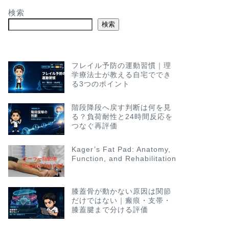
検索
検索
フレイル予防の運動習慣｜理
学療法士が教える自宅ででき
る3つのポイント
階段降段へ戻す判断は何を見
る？負荷耐性と24時間反応を
つなぐ再評価
Kager’s Fat Pad: Anatomy,
Function, and Rehabilitation
膝蓋骨が動かない原因は関節
だけではない｜瘢痕・支帯・
膝蓋腱まで分ける評価