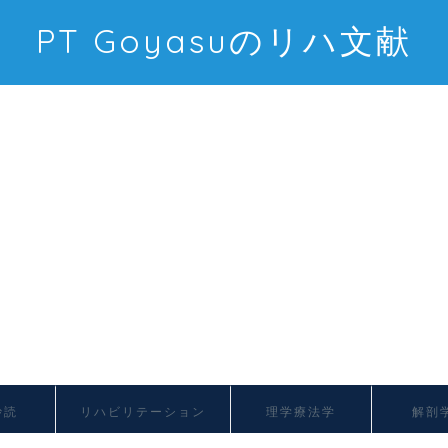
PT Goyasuのリハ文献
抄読
リハビリテーション
理学療法学
解剖