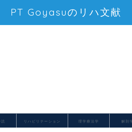
PT Goyasuのリハ文献
抄読
リハビリテーション
理学療法学
解剖