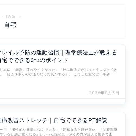
― TAG ―
自宅
フレイル予防の運動習慣｜理学療法士が教える
自宅でできる3つのポイント
じめに 「最近、疲れやすくなった」「外に出るのがおっくうになってき
」「前より歩くのが遅くなった気がする」。 こうした変化は、年齢 …
2026年8月3日
腰痛改善ストレッチ｜自宅でできるPT解説
ード 「慢性的な腰痛に悩んでいる」「朝起きると腰が痛い」「長時間座
ていると腰が重くなる」といった症状は、多くの方が抱える悩みであ