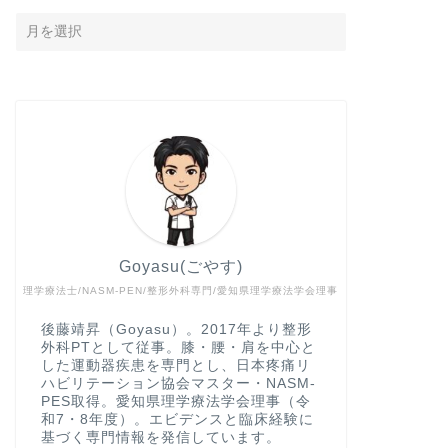
Goyasu(ごやす)
理学療法士/NASM-PEN/整形外科専門/愛知県理学療法学会理事
後藤靖昇（Goyasu）。2017年より整形
外科PTとして従事。膝・腰・肩を中心と
した運動器疾患を専門とし、日本疼痛リ
ハビリテーション協会マスター・NASM-
PES取得。愛知県理学療法学会理事（令
和7・8年度）。エビデンスと臨床経験に
基づく専門情報を発信しています。