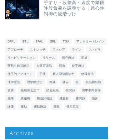
手すり・段差高・速度で階段
降段負荷を調整する｜遠心性
制御の段階づけ
DFAL
SBL
SFAL
SFL
TGA
アナトミートレイン
アプローチ
ストレッチ
ファシア
ライン
リハビリ
リハビリテーション
リリース
保存療法
回旋
変形性膝関節症
大腿四頭筋
屈曲
徒手療法
徒手的アプローチ
手技
新人理学療法士
物理療法
理学療法
理学療法士
疼痛
痛み
筋
筋筋膜経線
筋膜
組織滑走法™
結合組織
股関節
肩甲帯内側部
腰痛
膜組織
膝臨床推論
膝蓋骨
膝関節
臨床
評価
運動
運動療法
骨盤
骨粗鬆症
Archives