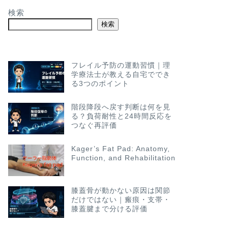
検索
検索
フレイル予防の運動習慣｜理
学療法士が教える自宅ででき
る3つのポイント
階段降段へ戻す判断は何を見
る？負荷耐性と24時間反応を
つなぐ再評価
Kager’s Fat Pad: Anatomy,
Function, and Rehabilitation
膝蓋骨が動かない原因は関節
だけではない｜瘢痕・支帯・
膝蓋腱まで分ける評価