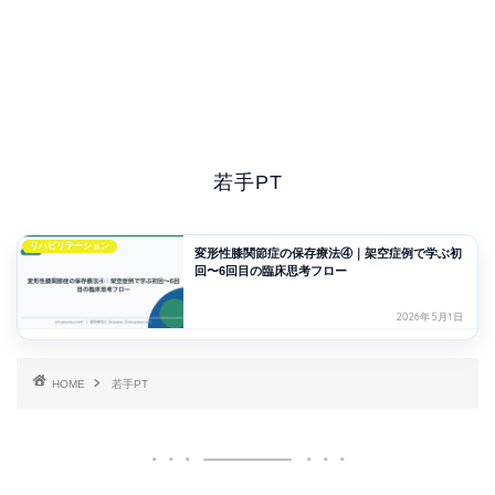
若手PT
リハビリテーション
変形性膝関節症の保存療法④｜架空症例で学ぶ初
回〜6回目の臨床思考フロー
2026年5月1日
HOME
若手PT