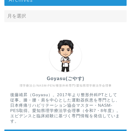
Goyasu(ごやす)
理学療法士/NASM-PEN/整形外科専門/愛知県理学療法学会理事
Home
後藤靖昇（Goyasu）。2017年より整形外科PTとして
従事。膝・腰・肩を中心とした運動器疾患を専門とし、
疾患から探す
日本疼痛リハビリテーション協会マスター・NASM-
PES取得。愛知県理学療法学会理事（令和7・8年度）。
エビデンスと臨床経験に基づく専門情報を発信していま
文献抄読
す。