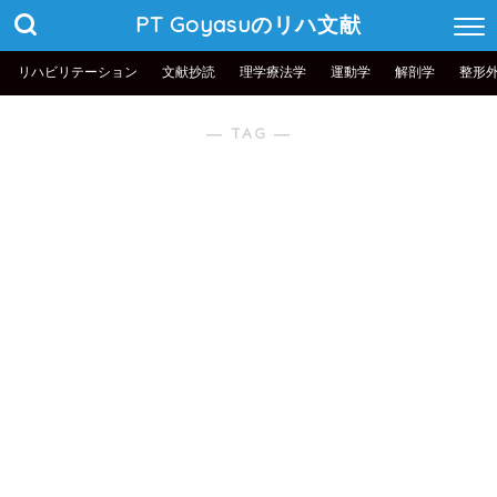
PT Goyasuのリハ文献
リハビリテーション
文献抄読
理学療法学
運動学
解剖学
整形
― TAG ―