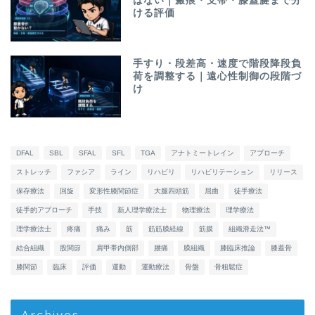
はない｜瘢痕・支帯・膝蓋腱まで分
ける評価
手すり・段差高・速度で階段降段負
荷を調整する｜遠心性制御の段階づ
け
DFAL
SBL
SFAL
SFL
TGA
アナトミートレイン
アプローチ
ストレッチ
ファシア
ライン
リハビリ
リハビリテーション
リリース
保存療法
回旋
変形性膝関節症
大腿四頭筋
屈曲
徒手療法
徒手的アプローチ
手技
新人理学療法士
物理療法
理学療法
理学療法士
疼痛
痛み
筋
筋筋膜経線
筋膜
組織滑走法™
結合組織
股関節
肩甲帯内側部
腰痛
膜組織
膝臨床推論
膝蓋骨
膝関節
臨床
評価
運動
運動療法
骨盤
骨粗鬆症
Archives