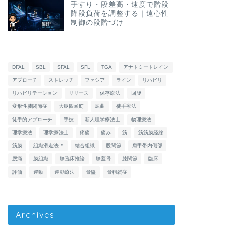
手すり・段差高・速度で階段
降段負荷を調整する｜遠心性
制御の段階づけ
DFAL
SBL
SFAL
SFL
TGA
アナトミートレイン
アプローチ
ストレッチ
ファシア
ライン
リハビリ
リハビリテーション
リリース
保存療法
回旋
変形性膝関節症
大腿四頭筋
屈曲
徒手療法
徒手的アプローチ
手技
新人理学療法士
物理療法
理学療法
理学療法士
疼痛
痛み
筋
筋筋膜経線
筋膜
組織滑走法™
結合組織
股関節
肩甲帯内側部
腰痛
膜組織
膝臨床推論
膝蓋骨
膝関節
臨床
評価
運動
運動療法
骨盤
骨粗鬆症
Archives