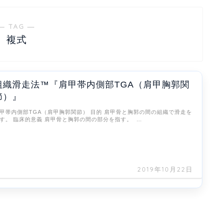
― TAG ―
複式
組織滑走法™『肩甲帯内側部TGA（肩甲胸郭関
節）』
甲帯内側部TGA（肩甲胸郭関節） 目的 肩甲骨と胸郭の間の組織で滑走を
す。 臨床的意義 肩甲骨と胸郭の間の部分を指す。 …
2019年10月22日