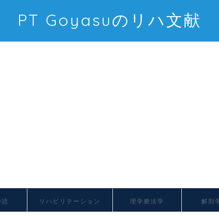
PT Goyasuのリハ文献
抄読
リハビリテーション
理学療法学
解剖