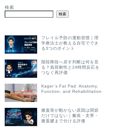
検索
検索
フレイル予防の運動習慣｜理
学療法士が教える自宅ででき
る3つのポイント
階段降段へ戻す判断は何を見
る？負荷耐性と24時間反応を
つなぐ再評価
Kager’s Fat Pad: Anatomy,
Function, and Rehabilitation
膝蓋骨が動かない原因は関節
だけではない｜瘢痕・支帯・
膝蓋腱まで分ける評価