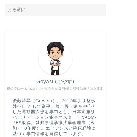
Goyasu(ごやす)
理学療法士/NASM-PEN/整形外科専門/愛知県理学療法学会理事
後藤靖昇（Goyasu）。2017年より整形
外科PTとして従事。膝・腰・肩を中心と
した運動器疾患を専門とし、日本疼痛リ
ハビリテーション協会マスター・NASM-
PES取得。愛知県理学療法学会理事（令
和7・8年度）。エビデンスと臨床経験に
基づく専門情報を発信しています。