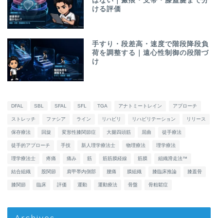
はない｜瘢痕・支帯・膝蓋腱まで分
ける評価
手すり・段差高・速度で階段降段負
荷を調整する｜遠心性制御の段階づ
け
DFAL
SBL
SFAL
SFL
TGA
アナトミートレイン
アプローチ
ストレッチ
ファシア
ライン
リハビリ
リハビリテーション
リリース
保存療法
回旋
変形性膝関節症
大腿四頭筋
屈曲
徒手療法
徒手的アプローチ
手技
新人理学療法士
物理療法
理学療法
理学療法士
疼痛
痛み
筋
筋筋膜経線
筋膜
組織滑走法™
結合組織
股関節
肩甲帯内側部
腰痛
膜組織
膝臨床推論
膝蓋骨
膝関節
臨床
評価
運動
運動療法
骨盤
骨粗鬆症
Archives