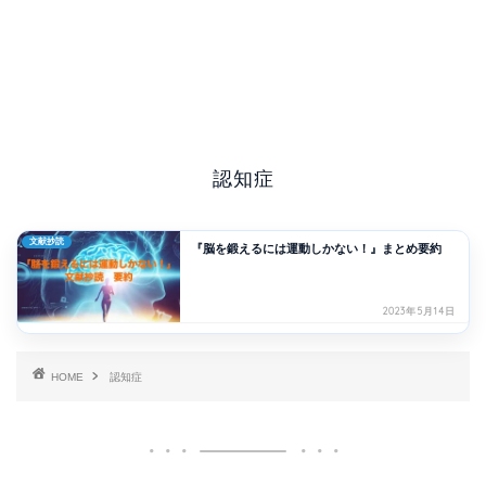
認知症
文献抄読
『脳を鍛えるには運動しかない！』まとめ要約
2023年5月14日
HOME
認知症