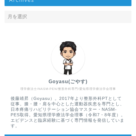
Goyasu(ごやす)
理学療法士/NASM-PEN/整形外科専門/愛知県理学療法学会理事
Home
後藤靖昇（Goyasu）。2017年より整形外科PTとして
従事。膝・腰・肩を中心とした運動器疾患を専門とし、
疾患から探す
日本疼痛リハビリテーション協会マスター・NASM-
PES取得。愛知県理学療法学会理事（令和7・8年度）。
エビデンスと臨床経験に基づく専門情報を発信していま
文献抄読
す。