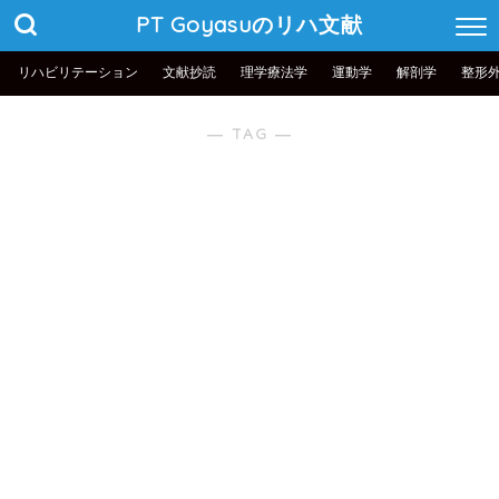
PT Goyasuのリハ文献
リハビリテーション
文献抄読
理学療法学
運動学
解剖学
整形
― TAG ―