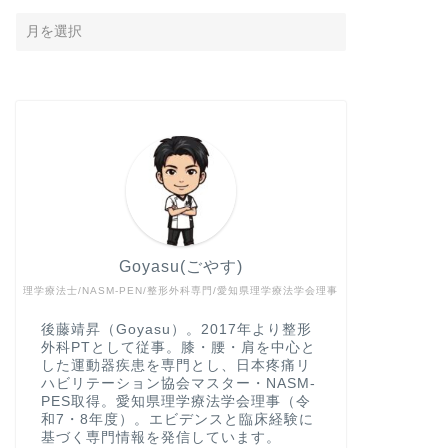
Goyasu(ごやす)
理学療法士/NASM-PEN/整形外科専門/愛知県理学療法学会理事
後藤靖昇（Goyasu）。2017年より整形
外科PTとして従事。膝・腰・肩を中心と
した運動器疾患を専門とし、日本疼痛リ
ハビリテーション協会マスター・NASM-
PES取得。愛知県理学療法学会理事（令
和7・8年度）。エビデンスと臨床経験に
基づく専門情報を発信しています。