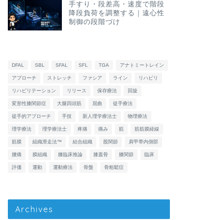
手すり・段差高・速度で階段
降段負荷を調整する｜遠心性
制御の段階づけ
DFAL
SBL
SFAL
SFL
TGA
アナトミートレイン
アプローチ
ストレッチ
ファシア
ライン
リハビリ
リハビリテーション
リリース
保存療法
回旋
変形性膝関節症
大腿四頭筋
屈曲
徒手療法
徒手的アプローチ
手技
新人理学療法士
物理療法
理学療法
理学療法士
疼痛
痛み
筋
筋筋膜経線
筋膜
組織滑走法™
結合組織
股関節
肩甲帯内側部
腰痛
膜組織
膝臨床推論
膝蓋骨
膝関節
臨床
評価
運動
運動療法
骨盤
骨粗鬆症
Archives