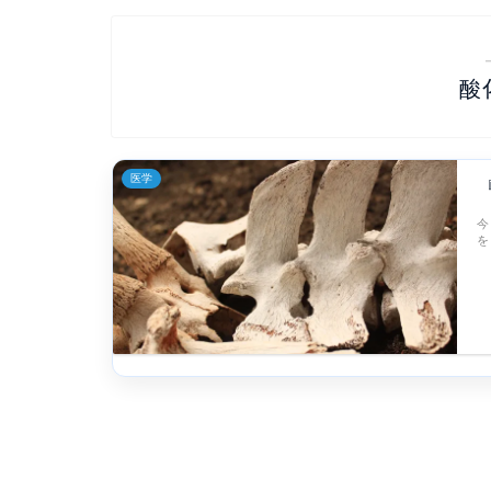
酸
医学
今
を