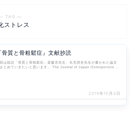
― TAG ―
化ストレス
『骨質と骨粗鬆症』文献抄読
回は総説「骨質と骨粗鬆症」斎藤充先生、丸毛啓史先生が書かれた論文
まとめていきたいと思います。 The Joumal of Japan Osteoporosis …
2019年10月6日