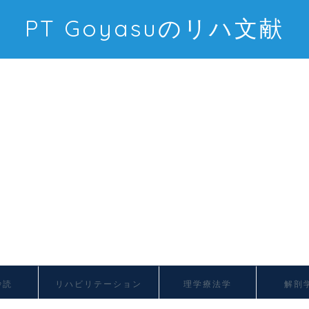
PT Goyasuのリハ文献
抄読
リハビリテーション
理学療法学
解剖