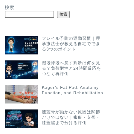
検索
検索
フレイル予防の運動習慣｜理
学療法士が教える自宅ででき
る3つのポイント
階段降段へ戻す判断は何を見
る？負荷耐性と24時間反応を
つなぐ再評価
Kager’s Fat Pad: Anatomy,
Function, and Rehabilitation
膝蓋骨が動かない原因は関節
だけではない｜瘢痕・支帯・
膝蓋腱まで分ける評価