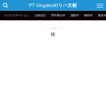
PT Goyasuのリハ文献
リハビリテーション
文献抄読
理学療法学
運動学
解剖学
整形
― TAG ―
錆