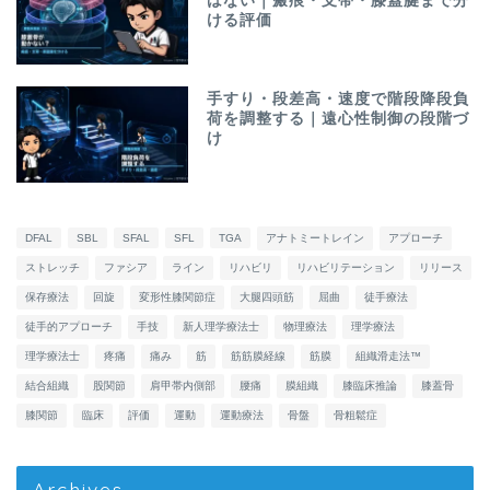
はない｜瘢痕・支帯・膝蓋腱まで分
ける評価
手すり・段差高・速度で階段降段負
荷を調整する｜遠心性制御の段階づ
け
DFAL
SBL
SFAL
SFL
TGA
アナトミートレイン
アプローチ
ストレッチ
ファシア
ライン
リハビリ
リハビリテーション
リリース
保存療法
回旋
変形性膝関節症
大腿四頭筋
屈曲
徒手療法
徒手的アプローチ
手技
新人理学療法士
物理療法
理学療法
理学療法士
疼痛
痛み
筋
筋筋膜経線
筋膜
組織滑走法™
結合組織
股関節
肩甲帯内側部
腰痛
膜組織
膝臨床推論
膝蓋骨
膝関節
臨床
評価
運動
運動療法
骨盤
骨粗鬆症
Archives