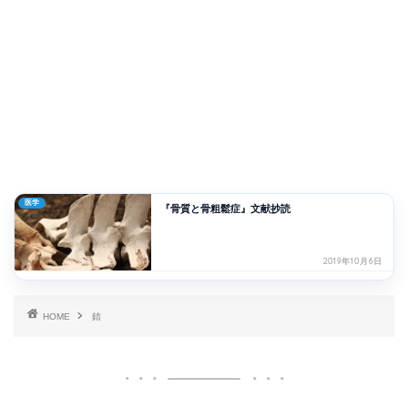
医学
『骨質と骨粗鬆症』文献抄読
2019年10月6日
HOME
錆