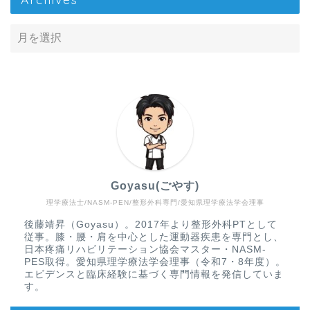
Goyasu(ごやす)
理学療法士/NASM-PEN/整形外科専門/愛知県理学療法学会理事
Home
後藤靖昇（Goyasu）。2017年より整形外科PTとして
従事。膝・腰・肩を中心とした運動器疾患を専門とし、
疾患から探す
日本疼痛リハビリテーション協会マスター・NASM-
PES取得。愛知県理学療法学会理事（令和7・8年度）。
エビデンスと臨床経験に基づく専門情報を発信していま
文献抄読
す。