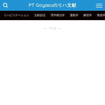
PT Goyasuのリハ文献
リハビリテーション
文献抄読
理学療法学
運動学
解剖学
整形
― TAG ―