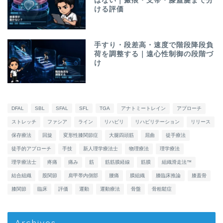
はない｜瘢痕・支帯・膝蓋腱まで分
ける評価
手すり・段差高・速度で階段降段負
荷を調整する｜遠心性制御の段階づ
け
DFAL
SBL
SFAL
SFL
TGA
アナトミートレイン
アプローチ
ストレッチ
ファシア
ライン
リハビリ
リハビリテーション
リリース
保存療法
回旋
変形性膝関節症
大腿四頭筋
屈曲
徒手療法
徒手的アプローチ
手技
新人理学療法士
物理療法
理学療法
理学療法士
疼痛
痛み
筋
筋筋膜経線
筋膜
組織滑走法™
結合組織
股関節
肩甲帯内側部
腰痛
膜組織
膝臨床推論
膝蓋骨
膝関節
臨床
評価
運動
運動療法
骨盤
骨粗鬆症
Archives