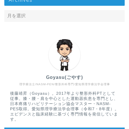
Goyasu(ごやす)
理学療法士/NASM-PEN/整形外科専門/愛知県理学療法学会理事
Home
後藤靖昇（Goyasu）。2017年より整形外科PTとして
従事。膝・腰・肩を中心とした運動器疾患を専門とし、
疾患から探す
日本疼痛リハビリテーション協会マスター・NASM-
PES取得。愛知県理学療法学会理事（令和7・8年度）。
エビデンスと臨床経験に基づく専門情報を発信していま
文献抄読
す。