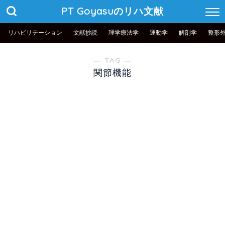
PT Goyasuのリハ文献
リハビリテーション
文献抄読
理学療法学
運動学
解剖学
整形
― TAG ―
関節機能