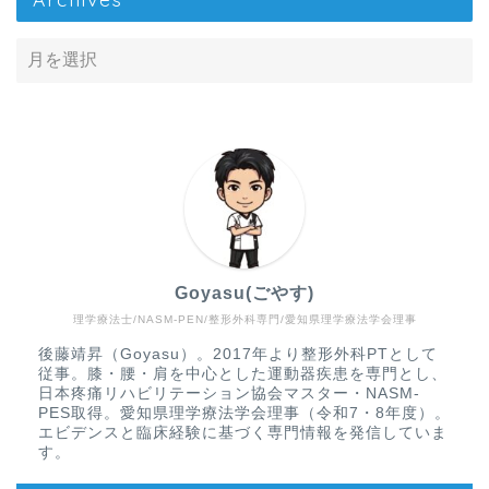
Goyasu(ごやす)
理学療法士/NASM-PEN/整形外科専門/愛知県理学療法学会理事
Home
後藤靖昇（Goyasu）。2017年より整形外科PTとして
従事。膝・腰・肩を中心とした運動器疾患を専門とし、
疾患から探す
日本疼痛リハビリテーション協会マスター・NASM-
PES取得。愛知県理学療法学会理事（令和7・8年度）。
エビデンスと臨床経験に基づく専門情報を発信していま
文献抄読
す。