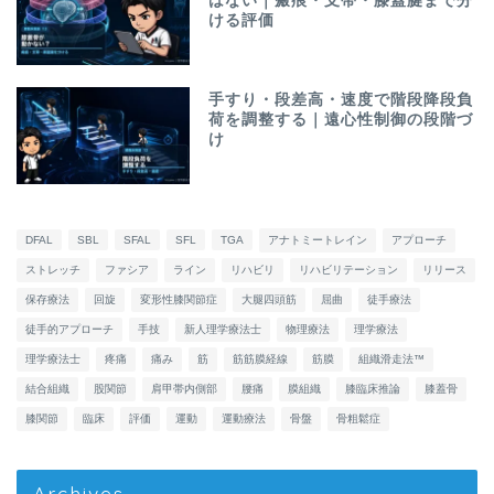
はない｜瘢痕・支帯・膝蓋腱まで分
ける評価
手すり・段差高・速度で階段降段負
荷を調整する｜遠心性制御の段階づ
け
DFAL
SBL
SFAL
SFL
TGA
アナトミートレイン
アプローチ
ストレッチ
ファシア
ライン
リハビリ
リハビリテーション
リリース
保存療法
回旋
変形性膝関節症
大腿四頭筋
屈曲
徒手療法
徒手的アプローチ
手技
新人理学療法士
物理療法
理学療法
理学療法士
疼痛
痛み
筋
筋筋膜経線
筋膜
組織滑走法™
結合組織
股関節
肩甲帯内側部
腰痛
膜組織
膝臨床推論
膝蓋骨
膝関節
臨床
評価
運動
運動療法
骨盤
骨粗鬆症
Archives