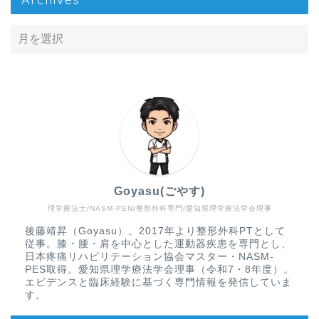
Goyasu(ごやす)
理学療法士/NASM-PEN/整形外科専門/愛知県理学療法学会理事
Home
後藤靖昇（Goyasu）。2017年より整形外科PTとして
従事。膝・腰・肩を中心とした運動器疾患を専門とし、
疾患から探す
日本疼痛リハビリテーション協会マスター・NASM-
PES取得。愛知県理学療法学会理事（令和7・8年度）。
エビデンスと臨床経験に基づく専門情報を発信していま
文献抄読
す。