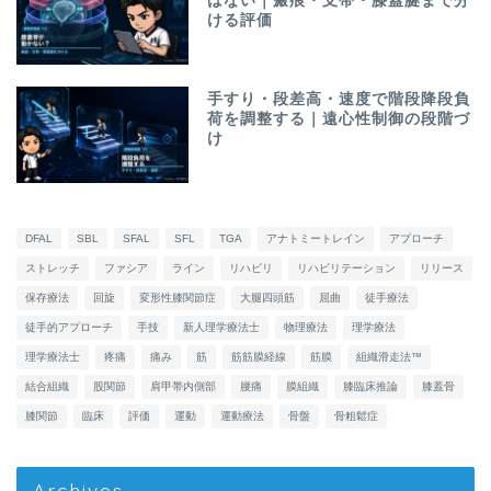
はない｜瘢痕・支帯・膝蓋腱まで分
ける評価
手すり・段差高・速度で階段降段負
荷を調整する｜遠心性制御の段階づ
け
DFAL
SBL
SFAL
SFL
TGA
アナトミートレイン
アプローチ
ストレッチ
ファシア
ライン
リハビリ
リハビリテーション
リリース
保存療法
回旋
変形性膝関節症
大腿四頭筋
屈曲
徒手療法
徒手的アプローチ
手技
新人理学療法士
物理療法
理学療法
理学療法士
疼痛
痛み
筋
筋筋膜経線
筋膜
組織滑走法™
結合組織
股関節
肩甲帯内側部
腰痛
膜組織
膝臨床推論
膝蓋骨
膝関節
臨床
評価
運動
運動療法
骨盤
骨粗鬆症
Archives