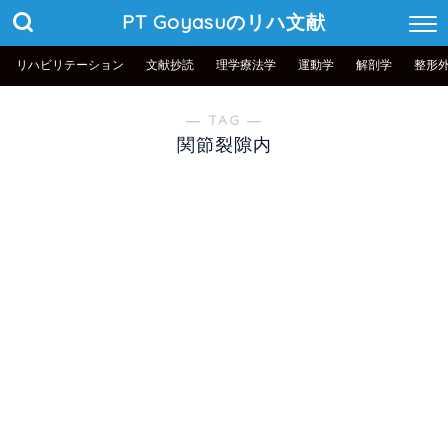
PT Goyasuのリハ文献
リハビリテーション
文献抄読
理学療法学
運動学
解剖学
整形
― TAG ―
関節裂隙内