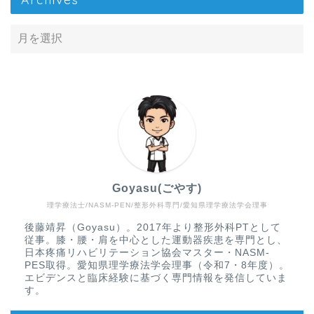
Goyasu(ごやす)
理学療法士/NASM-PEN/整形外科専門/愛知県理学療法学会理事
Home
後藤靖昇（Goyasu）。2017年より整形外科PTとして
従事。膝・腰・肩を中心とした運動器疾患を専門とし、
疾患から探す
日本疼痛リハビリテーション協会マスター・NASM-
PES取得。愛知県理学療法学会理事（令和7・8年度）。
エビデンスと臨床経験に基づく専門情報を発信していま
文献抄読
す。