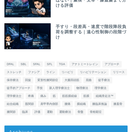
はない｜瘢痕・支帯・膝蓋腱まで分
ける評価
手すり・段差高・速度で階段降段負
荷を調整する｜遠心性制御の段階づ
け
DFAL
SBL
SFAL
SFL
TGA
アナトミートレイン
アプローチ
ストレッチ
ファシア
ライン
リハビリ
リハビリテーション
リリース
保存療法
回旋
変形性膝関節症
大腿四頭筋
屈曲
徒手療法
徒手的アプローチ
手技
新人理学療法士
物理療法
理学療法
理学療法士
疼痛
痛み
筋
筋筋膜経線
筋膜
組織滑走法™
結合組織
股関節
肩甲帯内側部
腰痛
膜組織
膝臨床推論
膝蓋骨
膝関節
臨床
評価
運動
運動療法
骨盤
骨粗鬆症
Archives