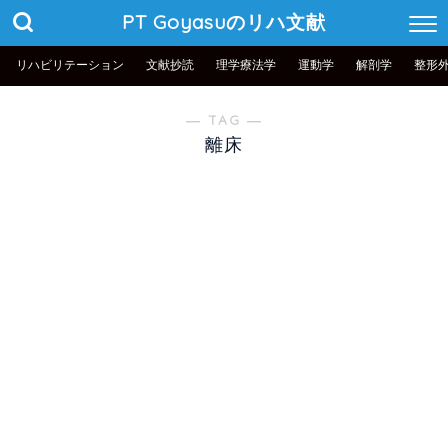
PT Goyasuのリハ文献
リハビリテーション
文献抄読
理学療法学
運動学
解剖学
整形
― TAG ―
離床