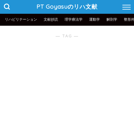
PT Goyasuのリハ文献
リハビリテーション
文献抄読
理学療法学
運動学
解剖学
整形
― TAG ―