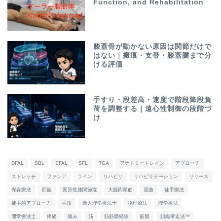
Function, and Rehabilitation
膝蓋骨が動かない原因は関節だけで
はない｜瘢痕・支帯・膝蓋腱まで分
ける評価
手すり・段差高・速度で階段降段負
荷を調整する｜遠心性制御の段階づ
け
DFAL
SBL
SFAL
SFL
TGA
アナトミートレイン
アプローチ
ストレッチ
ファシア
ライン
リハビリ
リハビリテーション
リリース
保存療法
回旋
変形性膝関節症
大腿四頭筋
屈曲
徒手療法
徒手的アプローチ
手技
新人理学療法士
物理療法
理学療法
理学療法士
疼痛
痛み
筋
筋筋膜経線
筋膜
組織滑走法™