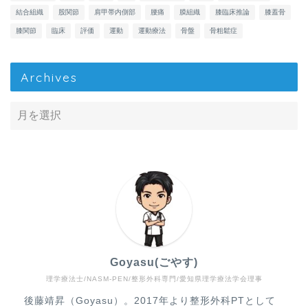
結合組織
股関節
肩甲帯内側部
腰痛
膜組織
膝臨床推論
膝蓋骨
膝関節
臨床
評価
運動
運動療法
骨盤
骨粗鬆症
Archives
Goyasu(ごやす)
理学療法士/NASM-PEN/整形外科専門/愛知県理学療法学会理事
Home
後藤靖昇（Goyasu）。2017年より整形外科PTとして