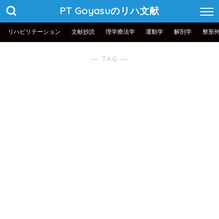
PT Goyasuのリハ文献
リハビリテーション
文献抄読
理学療法学
運動学
解剖学
整形
― TAG ―