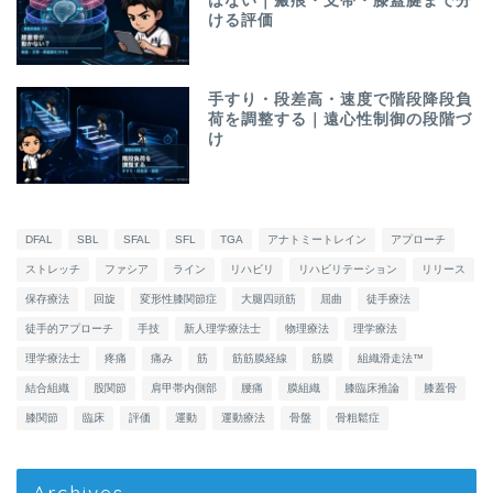
はない｜瘢痕・支帯・膝蓋腱まで分
ける評価
手すり・段差高・速度で階段降段負
荷を調整する｜遠心性制御の段階づ
け
DFAL
SBL
SFAL
SFL
TGA
アナトミートレイン
アプローチ
ストレッチ
ファシア
ライン
リハビリ
リハビリテーション
リリース
保存療法
回旋
変形性膝関節症
大腿四頭筋
屈曲
徒手療法
徒手的アプローチ
手技
新人理学療法士
物理療法
理学療法
理学療法士
疼痛
痛み
筋
筋筋膜経線
筋膜
組織滑走法™
結合組織
股関節
肩甲帯内側部
腰痛
膜組織
膝臨床推論
膝蓋骨
膝関節
臨床
評価
運動
運動療法
骨盤
骨粗鬆症
Archives