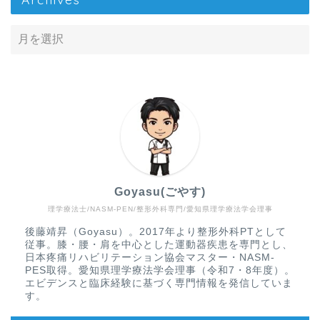
Goyasu(ごやす)
理学療法士/NASM-PEN/整形外科専門/愛知県理学療法学会理事
Home
後藤靖昇（Goyasu）。2017年より整形外科PTとして
従事。膝・腰・肩を中心とした運動器疾患を専門とし、
疾患から探す
日本疼痛リハビリテーション協会マスター・NASM-
PES取得。愛知県理学療法学会理事（令和7・8年度）。
エビデンスと臨床経験に基づく専門情報を発信していま
文献抄読
す。