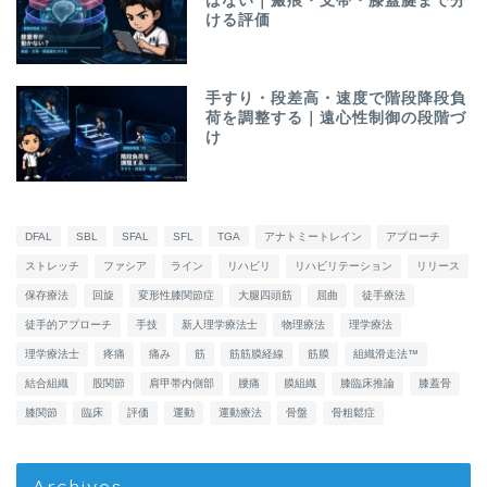
はない｜瘢痕・支帯・膝蓋腱まで分
ける評価
手すり・段差高・速度で階段降段負
荷を調整する｜遠心性制御の段階づ
け
DFAL
SBL
SFAL
SFL
TGA
アナトミートレイン
アプローチ
ストレッチ
ファシア
ライン
リハビリ
リハビリテーション
リリース
保存療法
回旋
変形性膝関節症
大腿四頭筋
屈曲
徒手療法
徒手的アプローチ
手技
新人理学療法士
物理療法
理学療法
理学療法士
疼痛
痛み
筋
筋筋膜経線
筋膜
組織滑走法™
結合組織
股関節
肩甲帯内側部
腰痛
膜組織
膝臨床推論
膝蓋骨
膝関節
臨床
評価
運動
運動療法
骨盤
骨粗鬆症
Archives