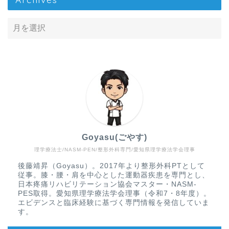
Goyasu(ごやす)
理学療法士/NASM-PEN/整形外科専門/愛知県理学療法学会理事
Home
後藤靖昇（Goyasu）。2017年より整形外科PTとして
従事。膝・腰・肩を中心とした運動器疾患を専門とし、
疾患から探す
日本疼痛リハビリテーション協会マスター・NASM-
PES取得。愛知県理学療法学会理事（令和7・8年度）。
エビデンスと臨床経験に基づく専門情報を発信していま
文献抄読
す。