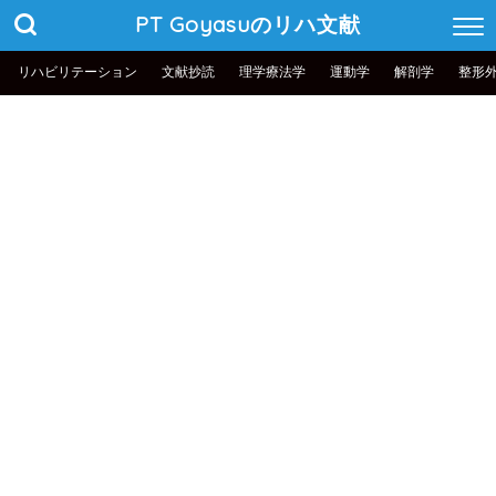
PT Goyasuのリハ文献
リハビリテーション
文献抄読
理学療法学
運動学
解剖学
整形