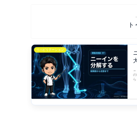
ト
リハビリテーション
←
の
ら