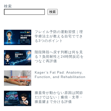
検索
検索
フレイル予防の運動習慣｜理
学療法士が教える自宅ででき
る3つのポイント
階段降段へ戻す判断は何を見
る？負荷耐性と24時間反応を
つなぐ再評価
Kager’s Fat Pad: Anatomy,
Function, and Rehabilitation
膝蓋骨が動かない原因は関節
だけではない｜瘢痕・支帯・
膝蓋腱まで分ける評価