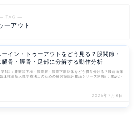
― TAG ―
ゥーアウト
ニーイン・トゥーアウトをどう見る？股関節・
大腿骨・脛骨・足部に分解する動作分析
 第6回：膝蓋骨下極・膝蓋腱・膝蓋下脂肪体をどう切り分ける？膝前面痛
臨床推論新人理学療法士のための膝関節臨床推論シリーズ第8回：主訴か
 …
2026年7月8日