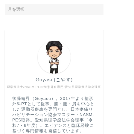
Goyasu(ごやす)
理学療法士/NASM-PEN/整形外科専門/愛知県理学療法学会理事
後藤靖昇（Goyasu）。2017年より整形
外科PTとして従事。膝・腰・肩を中心と
した運動器疾患を専門とし、日本疼痛リ
ハビリテーション協会マスター・NASM-
PES取得。愛知県理学療法学会理事（令
和7・8年度）。エビデンスと臨床経験に
基づく専門情報を発信しています。