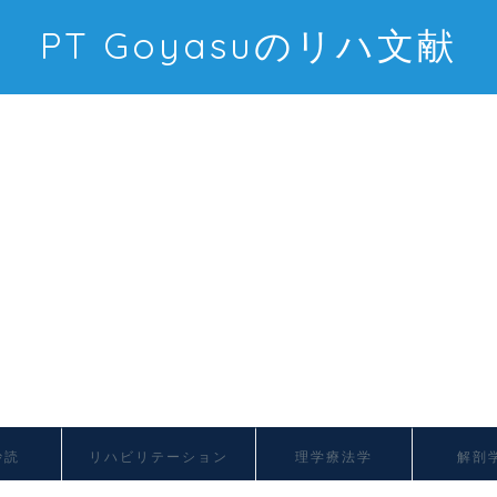
PT Goyasuのリハ文献
抄読
リハビリテーション
理学療法学
解剖