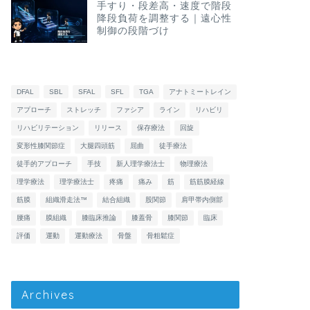
手すり・段差高・速度で階段
降段負荷を調整する｜遠心性
制御の段階づけ
DFAL
SBL
SFAL
SFL
TGA
アナトミートレイン
アプローチ
ストレッチ
ファシア
ライン
リハビリ
リハビリテーション
リリース
保存療法
回旋
変形性膝関節症
大腿四頭筋
屈曲
徒手療法
徒手的アプローチ
手技
新人理学療法士
物理療法
理学療法
理学療法士
疼痛
痛み
筋
筋筋膜経線
筋膜
組織滑走法™
結合組織
股関節
肩甲帯内側部
腰痛
膜組織
膝臨床推論
膝蓋骨
膝関節
臨床
評価
運動
運動療法
骨盤
骨粗鬆症
Archives