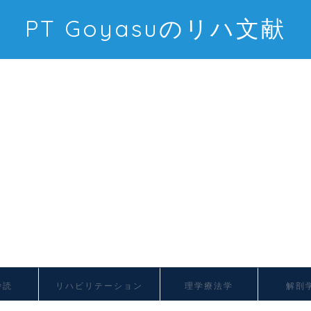
PT Goyasuのリハ文献
抄読
リハビリテーション
理学療法学
解剖