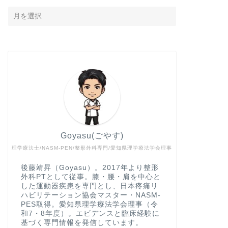
Goyasu(ごやす)
理学療法士/NASM-PEN/整形外科専門/愛知県理学療法学会理事
後藤靖昇（Goyasu）。2017年より整形
外科PTとして従事。膝・腰・肩を中心と
した運動器疾患を専門とし、日本疼痛リ
ハビリテーション協会マスター・NASM-
PES取得。愛知県理学療法学会理事（令
和7・8年度）。エビデンスと臨床経験に
基づく専門情報を発信しています。