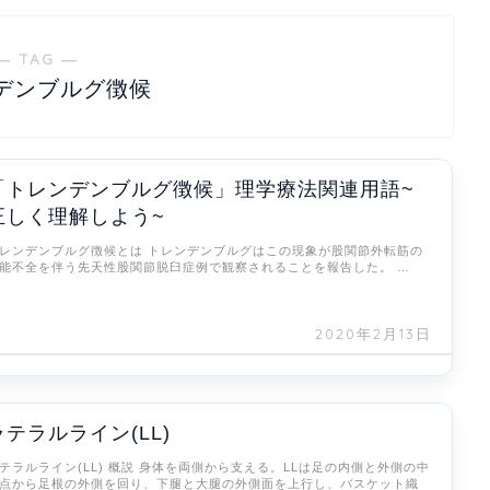
― TAG ―
デンブルグ徴候
「トレンデンブルグ徴候」理学療法関連用語~
正しく理解しよう~
レンデンブルグ徴候とは トレンデンブルグはこの現象が股関節外転筋の
能不全を伴う先天性股関節脱臼症例で観察されることを報告した。 …
2020年2月13日
ラテラルライン(LL)
テラルライン(LL) 概説 身体を両側から支える。LLは足の内側と外側の中
点から足根の外側を回り、下腿と大腿の外側面を上行し、バスケット織