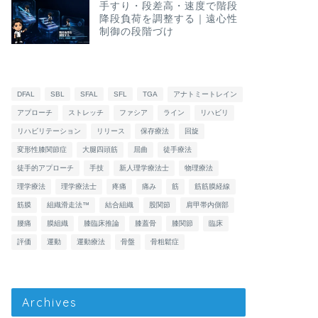
手すり・段差高・速度で階段
降段負荷を調整する｜遠心性
制御の段階づけ
DFAL
SBL
SFAL
SFL
TGA
アナトミートレイン
アプローチ
ストレッチ
ファシア
ライン
リハビリ
リハビリテーション
リリース
保存療法
回旋
変形性膝関節症
大腿四頭筋
屈曲
徒手療法
徒手的アプローチ
手技
新人理学療法士
物理療法
理学療法
理学療法士
疼痛
痛み
筋
筋筋膜経線
筋膜
組織滑走法™
結合組織
股関節
肩甲帯内側部
腰痛
膜組織
膝臨床推論
膝蓋骨
膝関節
臨床
評価
運動
運動療法
骨盤
骨粗鬆症
Archives