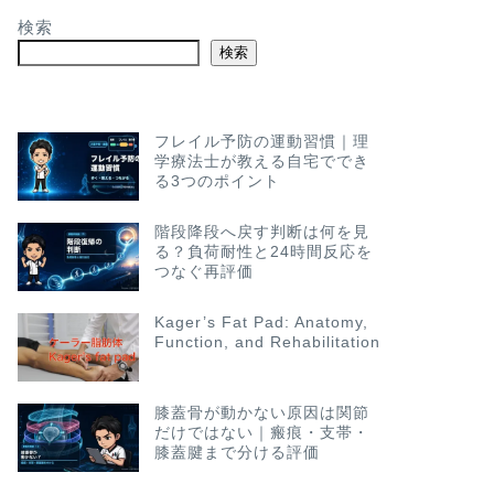
検索
検索
フレイル予防の運動習慣｜理
学療法士が教える自宅ででき
る3つのポイント
階段降段へ戻す判断は何を見
る？負荷耐性と24時間反応を
つなぐ再評価
Kager’s Fat Pad: Anatomy,
Function, and Rehabilitation
膝蓋骨が動かない原因は関節
だけではない｜瘢痕・支帯・
膝蓋腱まで分ける評価