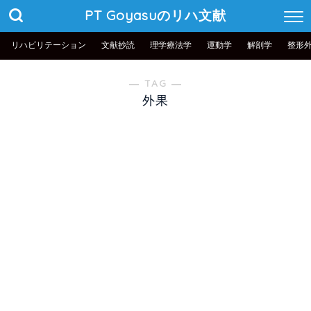
PT Goyasuのリハ文献
リハビリテーション
文献抄読
理学療法学
運動学
解剖学
整形
― TAG ―
外果