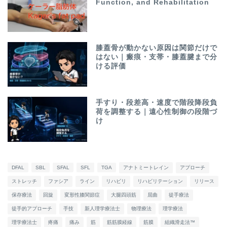
Function, and Rehabilitation
膝蓋骨が動かない原因は関節だけで
はない｜瘢痕・支帯・膝蓋腱まで分
ける評価
手すり・段差高・速度で階段降段負
荷を調整する｜遠心性制御の段階づ
け
DFAL
SBL
SFAL
SFL
TGA
アナトミートレイン
アプローチ
ストレッチ
ファシア
ライン
リハビリ
リハビリテーション
リリース
保存療法
回旋
変形性膝関節症
大腿四頭筋
屈曲
徒手療法
徒手的アプローチ
手技
新人理学療法士
物理療法
理学療法
理学療法士
疼痛
痛み
筋
筋筋膜経線
筋膜
組織滑走法™