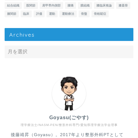
結合組織
股関節
肩甲帯内側部
腰痛
膜組織
膝臨床推論
膝蓋骨
膝関節
臨床
評価
運動
運動療法
骨盤
骨粗鬆症
Archives
Goyasu(ごやす)
理学療法士/NASM-PEN/整形外科専門/愛知県理学療法学会理事
Home
後藤靖昇（Goyasu）。2017年より整形外科PTとして