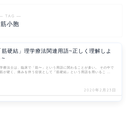
― TAG ―
筋小胞
「筋硬結」理学療法関連用語~正しく理解しよ
う~
学療法士は、臨床で「筋〜」という用語に関わることが多い。 その中で
筋が硬く、痛みを伴う症状として『筋硬結』という用語を用いるこ …
2020年2月23日