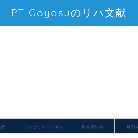
PT Goyasuのリハ文献
抄読
リハビリテーション
理学療法学
解剖