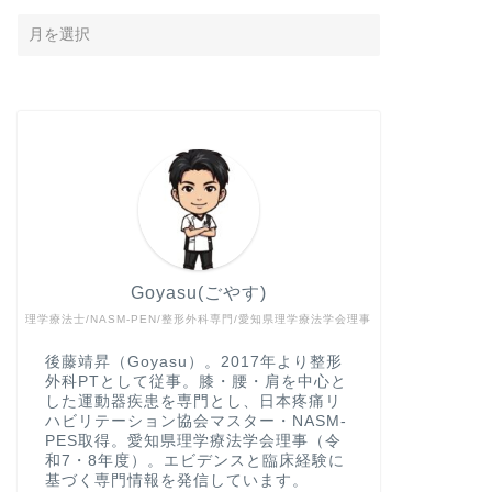
Goyasu(ごやす)
理学療法士/NASM-PEN/整形外科専門/愛知県理学療法学会理事
後藤靖昇（Goyasu）。2017年より整形
外科PTとして従事。膝・腰・肩を中心と
した運動器疾患を専門とし、日本疼痛リ
ハビリテーション協会マスター・NASM-
PES取得。愛知県理学療法学会理事（令
和7・8年度）。エビデンスと臨床経験に
基づく専門情報を発信しています。