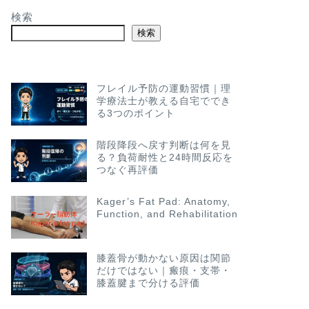
検索
検索
フレイル予防の運動習慣｜理
学療法士が教える自宅ででき
る3つのポイント
階段降段へ戻す判断は何を見
る？負荷耐性と24時間反応を
つなぐ再評価
Kager’s Fat Pad: Anatomy,
Function, and Rehabilitation
膝蓋骨が動かない原因は関節
だけではない｜瘢痕・支帯・
膝蓋腱まで分ける評価