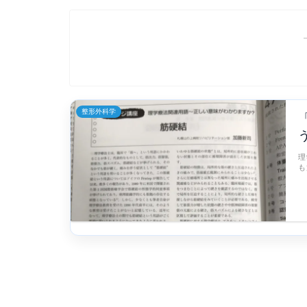
整形外科学
理
も