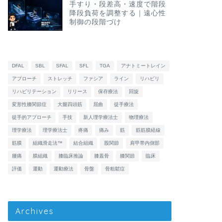
手すり・段差高・速度で階段
降段負荷を調整する｜遠心性
制御の段階づけ
DFAL
SBL
SFAL
SFL
TGA
アナトミートレイン
アプローチ
ストレッチ
ファシア
ライン
リハビリ
リハビリテーション
リリース
保存療法
回旋
変形性膝関節症
大腿四頭筋
屈曲
徒手療法
徒手的アプローチ
手技
新人理学療法士
物理療法
理学療法
理学療法士
疼痛
痛み
筋
筋筋膜経線
筋膜
組織滑走法™
結合組織
股関節
肩甲帯内側部
腰痛
膜組織
膝臨床推論
膝蓋骨
膝関節
臨床
評価
運動
運動療法
骨盤
骨粗鬆症
Archives