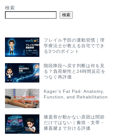
検索
検索
フレイル予防の運動習慣｜理
学療法士が教える自宅ででき
る3つのポイント
階段降段へ戻す判断は何を見
る？負荷耐性と24時間反応を
つなぐ再評価
Kager’s Fat Pad: Anatomy,
Function, and Rehabilitation
膝蓋骨が動かない原因は関節
だけではない｜瘢痕・支帯・
膝蓋腱まで分ける評価