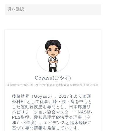
Goyasu(ごやす)
理学療法士/NASM-PEN/整形外科専門/愛知県理学療法学会理事
後藤靖昇（Goyasu）。2017年より整形
外科PTとして従事。膝・腰・肩を中心と
した運動器疾患を専門とし、日本疼痛リ
ハビリテーション協会マスター・NASM-
PES取得。愛知県理学療法学会理事（令
和7・8年度）。エビデンスと臨床経験に
基づく専門情報を発信しています。