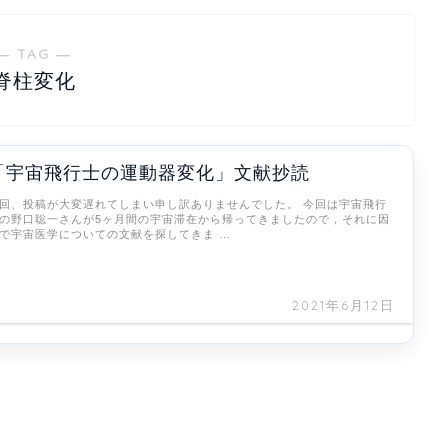
― TAG ―
脊柱変化
「宇宙飛行士の運動器変化」文献抄読
回、投稿が大変遅れてしまい申し訳ありませんでした。 今回は宇宙飛行
の野口聡一さんが5ヶ月間の宇宙滞在から帰ってきましたので，それに因
で宇宙医学についての文献を探してきま …
2021年6月12日