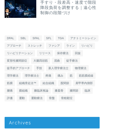
手すり・段差高・速度で階段
降段負荷を調整する｜遠心性
制御の段階づけ
DFAL
SBL
SFAL
SFL
TGA
アナトミートレイン
アプローチ
ストレッチ
ファシア
ライン
リハビリ
リハビリテーション
リリース
保存療法
回旋
変形性膝関節症
大腿四頭筋
屈曲
徒手療法
徒手的アプローチ
手技
新人理学療法士
物理療法
理学療法
理学療法士
疼痛
痛み
筋
筋筋膜経線
筋膜
組織滑走法™
結合組織
股関節
肩甲帯内側部
腰痛
膜組織
膝臨床推論
膝蓋骨
膝関節
臨床
評価
運動
運動療法
骨盤
骨粗鬆症
Archives