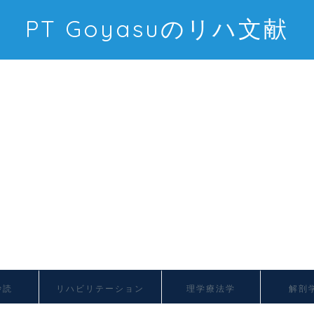
PT Goyasuのリハ文献
抄読
リハビリテーション
理学療法学
解剖