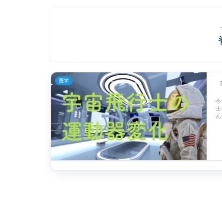
医学
今
士
ん