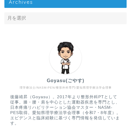
Archives
Goyasu(ごやす)
理学療法士/NASM-PEN/整形外科専門/愛知県理学療法学会理事
Home
後藤靖昇（Goyasu）。2017年より整形外科PTとして
従事。膝・腰・肩を中心とした運動器疾患を専門とし、
疾患から探す
日本疼痛リハビリテーション協会マスター・NASM-
PES取得。愛知県理学療法学会理事（令和7・8年度）。
エビデンスと臨床経験に基づく専門情報を発信していま
文献抄読
す。