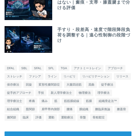
はない｜瘢痕・支帯・膝蓋腱まで分
ける評価
手すり・段差高・速度で階段降段負
荷を調整する｜遠心性制御の段階づ
け
DFAL
SBL
SFAL
SFL
TGA
アナトミートレイン
アプローチ
ストレッチ
ファシア
ライン
リハビリ
リハビリテーション
リリース
保存療法
回旋
変形性膝関節症
大腿四頭筋
屈曲
徒手療法
徒手的アプローチ
手技
新人理学療法士
物理療法
理学療法
理学療法士
疼痛
痛み
筋
筋筋膜経線
筋膜
組織滑走法™
結合組織
股関節
肩甲帯内側部
腰痛
膜組織
膝臨床推論
膝蓋骨
膝関節
臨床
評価
運動
運動療法
骨盤
骨粗鬆症