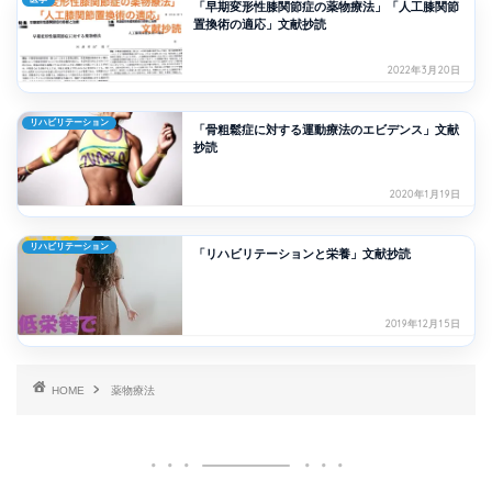
「早期変形性膝関節症の薬物療法」「人工膝関節
置換術の適応」文献抄読
2022年3月20日
リハビリテーション
「骨粗鬆症に対する運動療法のエビデンス」文献
抄読
2020年1月19日
リハビリテーション
「リハビリテーションと栄養」文献抄読
2019年12月15日
HOME
薬物療法