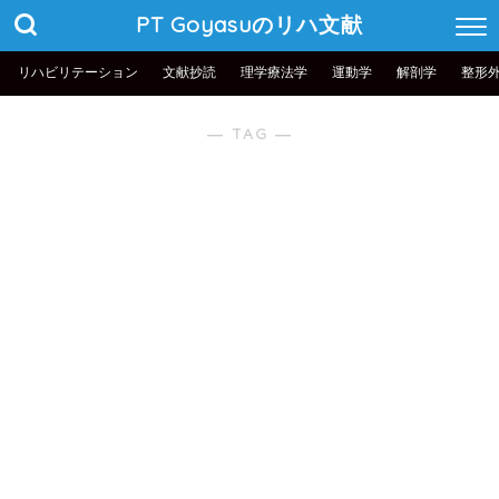
PT Goyasuのリハ文献
リハビリテーション
文献抄読
理学療法学
運動学
解剖学
整形
― TAG ―