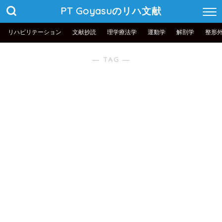
PT Goyasuのリハ文献
リハビリテーション
文献抄読
理学療法学
運動学
解剖学
整形
― TAG ―