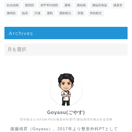
結合組織
股関節
肩甲帯内側部
腰痛
膜組織
膝臨床推論
膝蓋骨
膝関節
臨床
評価
運動
運動療法
骨盤
骨粗鬆症
Archives
Goyasu(ごやす)
理学療法士/NASM-PEN/整形外科専門/愛知県理学療法学会理事
Home
後藤靖昇（Goyasu）。2017年より整形外科PTとして