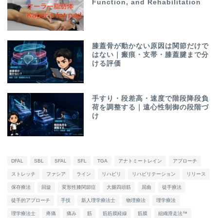
Function, and Rehabilitation
膝蓋骨が動かない原因は関節だけで
はない｜瘢痕・支帯・膝蓋腱まで分
ける評価
手すり・段差高・速度で階段降段負
荷を調整する｜遠心性制御の段階づ
け
DFAL
SBL
SFAL
SFL
TGA
アナトミートレイン
アプローチ
ストレッチ
ファシア
ライン
リハビリ
リハビリテーション
リリース
保存療法
回旋
変形性膝関節症
大腿四頭筋
屈曲
徒手療法
徒手的アプローチ
手技
新人理学療法士
物理療法
理学療法
理学療法士
疼痛
痛み
筋
筋筋膜経線
筋膜
組織滑走法™