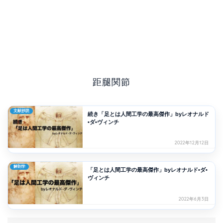
距腿関節
文献抄読
続き「足とは人間工学の最高傑作」byレオナルド
•ダ•ヴィンチ
2022年12月12日
解剖学
「足とは人間工学の最高傑作」byレオナルド•ダ•
ヴィンチ
2022年6月3日