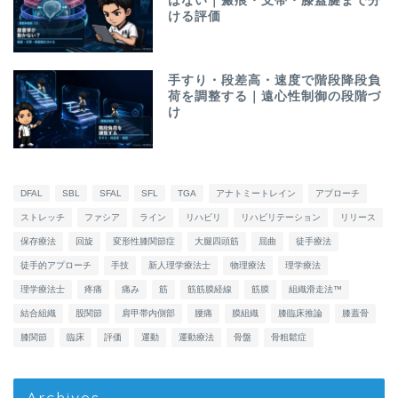
はない｜瘢痕・支帯・膝蓋腱まで分
ける評価
手すり・段差高・速度で階段降段負
荷を調整する｜遠心性制御の段階づ
け
DFAL
SBL
SFAL
SFL
TGA
アナトミートレイン
アプローチ
ストレッチ
ファシア
ライン
リハビリ
リハビリテーション
リリース
保存療法
回旋
変形性膝関節症
大腿四頭筋
屈曲
徒手療法
徒手的アプローチ
手技
新人理学療法士
物理療法
理学療法
理学療法士
疼痛
痛み
筋
筋筋膜経線
筋膜
組織滑走法™
結合組織
股関節
肩甲帯内側部
腰痛
膜組織
膝臨床推論
膝蓋骨
膝関節
臨床
評価
運動
運動療法
骨盤
骨粗鬆症
Archives