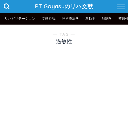
PT Goyasuのリハ文献
リハビリテーション
文献抄読
理学療法学
運動学
解剖学
整形
― TAG ―
過敏性