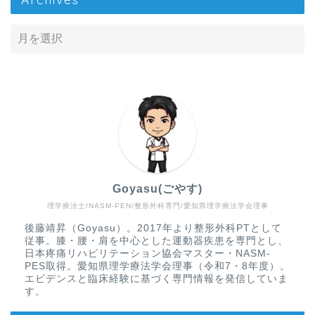
Goyasu(ごやす)
理学療法士/NASM-PEN/整形外科専門/愛知県理学療法学会理事
Home
後藤靖昇（Goyasu）。2017年より整形外科PTとして
従事。膝・腰・肩を中心とした運動器疾患を専門とし、
疾患から探す
日本疼痛リハビリテーション協会マスター・NASM-
PES取得。愛知県理学療法学会理事（令和7・8年度）。
エビデンスと臨床経験に基づく専門情報を発信していま
文献抄読
す。