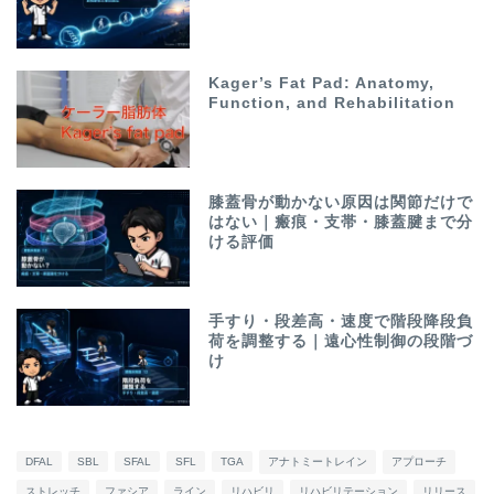
Kager’s Fat Pad: Anatomy,
Function, and Rehabilitation
膝蓋骨が動かない原因は関節だけで
はない｜瘢痕・支帯・膝蓋腱まで分
ける評価
手すり・段差高・速度で階段降段負
荷を調整する｜遠心性制御の段階づ
け
DFAL
SBL
SFAL
SFL
TGA
アナトミートレイン
アプローチ
ストレッチ
ファシア
ライン
リハビリ
リハビリテーション
リリース