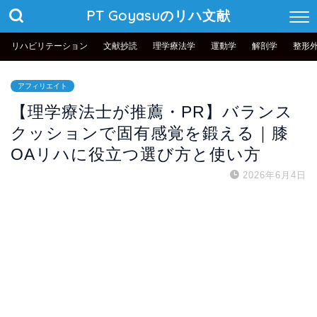
PT Goyasuのリハ文献
リハビリテーション
文献抄読
理学療法学
運動学
解剖学
整形
アフィリエイト
【理学療法士が推薦・PR】バランス
クッションで固有感覚を鍛える｜膝
OAリハに役立つ選び方と使い方
2026年6月4日