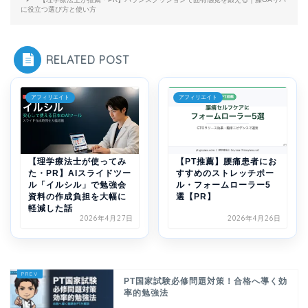
に役立つ選び方と使い方
RELATED POST
アフィリエイト
アフィリエイト
【理学療法士が使ってみ
【PT推薦】腰痛患者にお
た・PR】AIスライドツー
すすめのストレッチポー
ル「イルシル」で勉強会
ル・フォームローラー5
資料の作成負担を大幅に
選【PR】
軽減した話
2026年4月27日
2026年4月26日
PT国家試験必修問題対策！合格へ導く効
率的勉強法