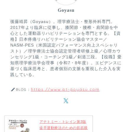
Goyasu
後藤靖昇（Goyasu）。理学療法士・整形外科専門。
2017年より臨床に従事し、膝関節・腰椎・肩関節を中
心とした運動器リハビリテーションを専門とする。【資
格】日本疼痛リハビリテーション協会マスター／
NASM-PES（米国認定パフォーマンス向上スペシャリ
スト）／理学療法士協会認定管理者研修上級／心理カウ
ンセリング1級・コーチング1級／剣道三段。【役職】愛
知県理学療法学会理事（令和7・8年度）。エビデンスに
基づく臨床思考と、患者個別の文脈を重視した介入を実
践している。
https://www.pt-goyasu.com
BLOG：
アナトミー・トレイン第3版
徒手運動療法のための筋筋膜