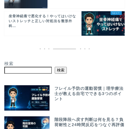
坐骨神経痛で悪化する！やってはいけな
いストレッチと正しい対処法を整形外
科...
検索
検索
フレイル予防の運動習慣｜理学療法
士が教える自宅でできる3つのポイ
ント
階段降段へ戻す判断は何を見る？負
荷耐性と24時間反応をつなぐ再評価