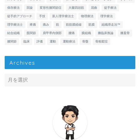
保存療法
回旋
変形性膝関節症
大腿四頭筋
屈曲
徒手療法
徒手的アプローチ
手技
新人理学療法士
物理療法
理学療法
理学療法士
疼痛
痛み
筋
筋筋膜経線
筋膜
組織滑走法™
結合組織
股関節
肩甲帯内側部
腰痛
膜組織
膝臨床推論
膝蓋骨
膝関節
臨床
評価
運動
運動療法
骨盤
骨粗鬆症
Archives