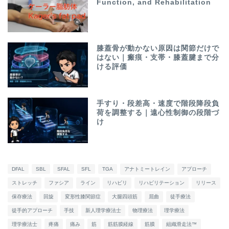
Function, and Rehabilitation
膝蓋骨が動かない原因は関節だけで
はない｜瘢痕・支帯・膝蓋腱まで分
ける評価
手すり・段差高・速度で階段降段負
荷を調整する｜遠心性制御の段階づ
け
DFAL
SBL
SFAL
SFL
TGA
アナトミートレイン
アプローチ
ストレッチ
ファシア
ライン
リハビリ
リハビリテーション
リリース
保存療法
回旋
変形性膝関節症
大腿四頭筋
屈曲
徒手療法
徒手的アプローチ
手技
新人理学療法士
物理療法
理学療法
理学療法士
疼痛
痛み
筋
筋筋膜経線
筋膜
組織滑走法™