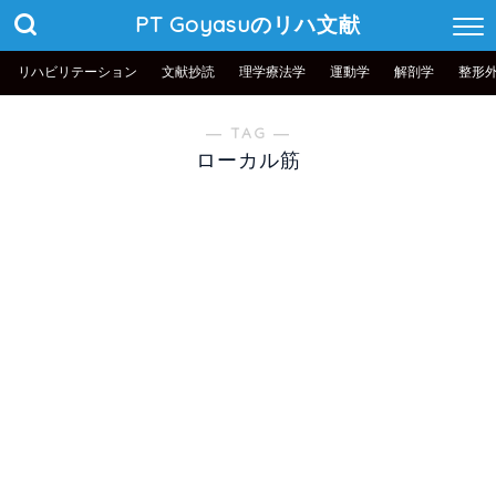
PT Goyasuのリハ文献
リハビリテーション
文献抄読
理学療法学
運動学
解剖学
整形
― TAG ―
ローカル筋