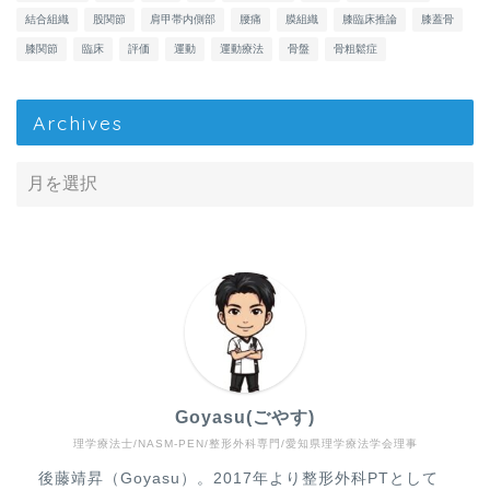
結合組織
股関節
肩甲帯内側部
腰痛
膜組織
膝臨床推論
膝蓋骨
膝関節
臨床
評価
運動
運動療法
骨盤
骨粗鬆症
Archives
Goyasu(ごやす)
理学療法士/NASM-PEN/整形外科専門/愛知県理学療法学会理事
Home
後藤靖昇（Goyasu）。2017年より整形外科PTとして