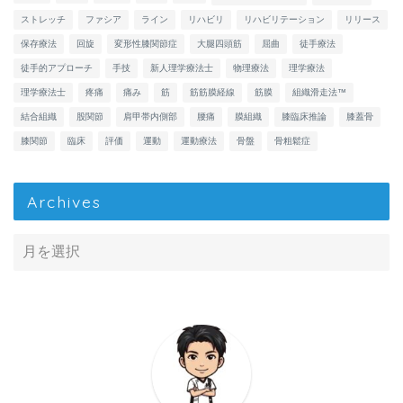
ストレッチ
ファシア
ライン
リハビリ
リハビリテーション
リリース
保存療法
回旋
変形性膝関節症
大腿四頭筋
屈曲
徒手療法
徒手的アプローチ
手技
新人理学療法士
物理療法
理学療法
理学療法士
疼痛
痛み
筋
筋筋膜経線
筋膜
組織滑走法™
結合組織
股関節
肩甲帯内側部
腰痛
膜組織
膝臨床推論
膝蓋骨
膝関節
臨床
評価
運動
運動療法
骨盤
骨粗鬆症
Archives