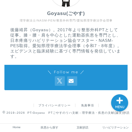
Goyasu(ごやす)
理学療法士/NASM-PEN/整形外科専門/愛知県理学療法学会理事
Home
後藤靖昇（Goyasu）。2017年より整形外科PTとして
従事。膝・腰・肩を中心とした運動器疾患を専門とし、
疾患から探す
日本疼痛リハビリテーション協会マスター・NASM-
PES取得。愛知県理学療法学会理事（令和7・8年度）。
エビデンスと臨床経験に基づく専門情報を発信していま
文献抄読
す。
＼ Follow me ／
リハビリテーション
プライバシーポリシー
免責事項
MENU
2019–2026 PT-Goyasu PTごやすのリハ文献：理学療法・疾患の文献(論文)抄読
Home
疾患から探す
文献抄読
リハビリテーション