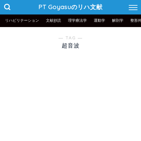
PT Goyasuのリハ文献
リハビリテーション
文献抄読
理学療法学
運動学
解剖学
整形
― TAG ―
超音波