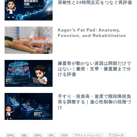
荷耐性と24時間反応をつなぐ再評価
Kager’s Fat Pad: Anatomy,
Function, and Rehabilitation
膝蓋骨が動かない原因は関節だけで
はない｜瘢痕・支帯・膝蓋腱まで分
ける評価
手すり・段差高・速度で階段降段負
荷を調整する｜遠心性制御の段階づ
け
DFAL
SBL
SFAL
SFL
TGA
アナトミートレイン
アプローチ