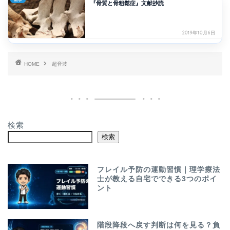
『骨質と骨粗鬆症』文献抄読
2019年10月6日
HOME
超音波
検索
検索
フレイル予防の運動習慣｜理学療法
士が教える自宅でできる3つのポイ
ント
階段降段へ戻す判断は何を見る？負