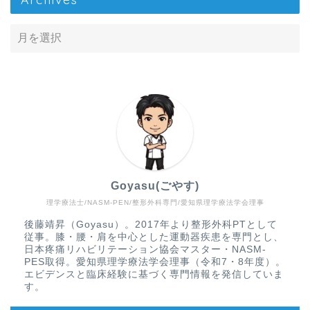
Goyasu(ごやす)
理学療法士/NASM-PEN/整形外科専門/愛知県理学療法学会理事
Home
後藤靖昇（Goyasu）。2017年より整形外科PTとして
従事。膝・腰・肩を中心とした運動器疾患を専門とし、
疾患から探す
日本疼痛リハビリテーション協会マスター・NASM-
PES取得。愛知県理学療法学会理事（令和7・8年度）。
エビデンスと臨床経験に基づく専門情報を発信していま
文献抄読
す。