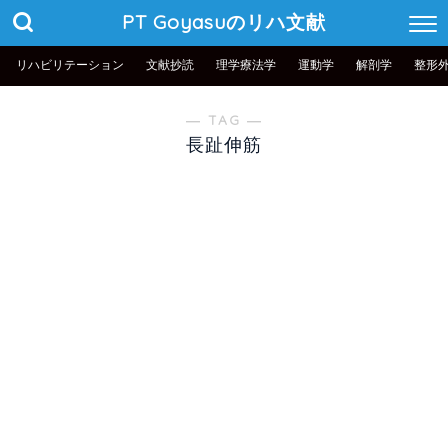
PT Goyasuのリハ文献
リハビリテーション
文献抄読
理学療法学
運動学
解剖学
整形
― TAG ―
長趾伸筋