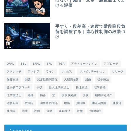
はない｜瘢痕・支帯・膝蓋腱まで分
ける評価
手すり・段差高・速度で階段降段負
荷を調整する｜遠心性制御の段階づ
け
DFAL
SBL
SFAL
SFL
TGA
アナトミートレイン
アプローチ
ストレッチ
ファシア
ライン
リハビリ
リハビリテーション
リリース
保存療法
回旋
変形性膝関節症
大腿四頭筋
屈曲
徒手療法
徒手的アプローチ
手技
新人理学療法士
物理療法
理学療法
理学療法士
疼痛
痛み
筋
筋筋膜経線
筋膜
組織滑走法™
結合組織
股関節
肩甲帯内側部
腰痛
膜組織
膝臨床推論
膝蓋骨
膝関節
臨床
評価
運動
運動療法
骨盤
骨粗鬆症
Archives