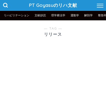
PT Goyasuのリハ文献
リハビリテーション
文献抄読
理学療法学
運動学
解剖学
整形
― TAG ―
リリース