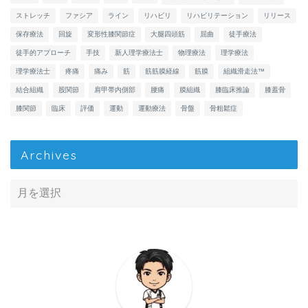
ストレッチ
ファシア
ライン
リハビリ
リハビリテーション
リリース
保存療法
回旋
変形性膝関節症
大腿四頭筋
屈曲
徒手療法
徒手的アプローチ
手技
新人理学療法士
物理療法
理学療法
理学療法士
疼痛
痛み
筋
筋筋膜経線
筋膜
組織滑走法™
結合組織
股関節
肩甲帯内側部
腰痛
膜組織
膝臨床推論
膝蓋骨
膝関節
臨床
評価
運動
運動療法
骨盤
骨粗鬆症
Archives