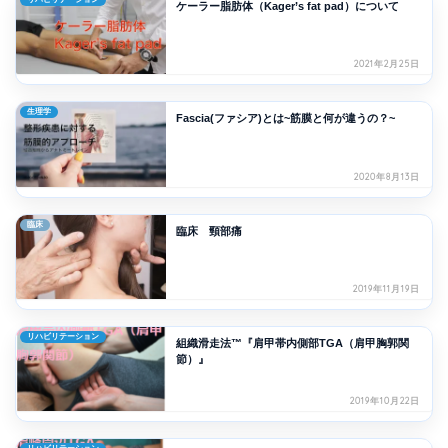
ケーラー脂肪体（Kager’s fat pad）について
2021年2月25日
生理学
Fascia(ファシア)とは~筋膜と何が違うの？~
2020年8月13日
臨床
臨床 頸部痛
2019年11月19日
リハビリテーション
組織滑走法™『肩甲帯内側部TGA（肩甲胸郭関
節）』
2019年10月22日