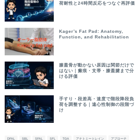
荷耐性と24時間反応をつなぐ再評価
Kager’s Fat Pad: Anatomy,
Function, and Rehabilitation
膝蓋骨が動かない原因は関節だけで
はない｜瘢痕・支帯・膝蓋腱まで分
ける評価
手すり・段差高・速度で階段降段負
荷を調整する｜遠心性制御の段階づ
け
DFAL
SBL
SFAL
SFL
TGA
アナトミートレイン
アプローチ