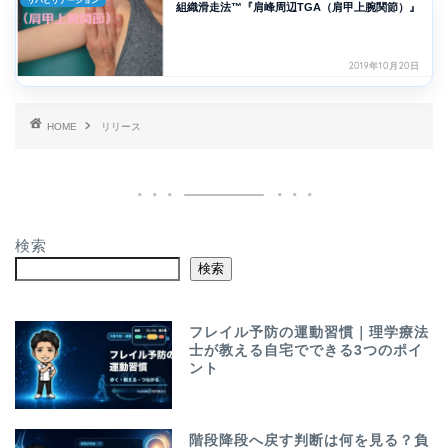
リハビリテーション
組織滑走法™『肩峰周辺TGA（肩甲上腕関節）』
2019年10月20日
HOME
リリース
検索
検索
フレイル予防の運動習慣｜理学療法
士が教える自宅でできる3つのポイ
ント
階段降段へ戻す判断は何を見る？負