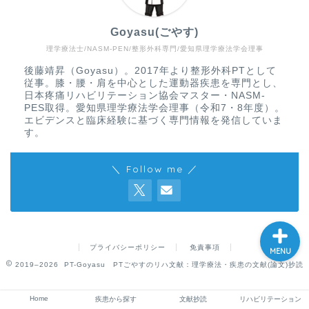
Goyasu(ごやす)
理学療法士/NASM-PEN/整形外科専門/愛知県理学療法学会理事
Home
後藤靖昇（Goyasu）。2017年より整形外科PTとして
従事。膝・腰・肩を中心とした運動器疾患を専門とし、
疾患から探す
日本疼痛リハビリテーション協会マスター・NASM-
PES取得。愛知県理学療法学会理事（令和7・8年度）。
エビデンスと臨床経験に基づく専門情報を発信していま
文献抄読
す。
＼ Follow me ／
リハビリテーション
プライバシーポリシー
免責事項
MENU
2019–2026 PT-Goyasu PTごやすのリハ文献：理学療法・疾患の文献(論文)抄読
Home
疾患から探す
文献抄読
リハビリテーション