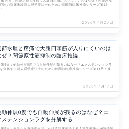
 第10回：関節水腫と疼痛で大腿四頭筋が入りにくいのはなぜ？関節原性
抑制の臨床推論新人理学療法士のための膝関節臨床推論シリーズ第12
： …
2026年7月20日
関節水腫と疼痛で大腿四頭筋が入りにくいのは
なぜ？関節原性筋抑制の臨床推論
 第9回：他動伸展0度でも自動伸展が残るのはなぜ？エクステンションラ
を分解する新人理学療法士のための膝関節臨床推論シリーズ第11回：膝
 …
2026年7月17日
他動伸展0度でも自動伸展が残るのはなぜ？エ
クステンションラグを分解する
 第8回：主訴から再評価までつなげる臨床推論｜新人理学療法士が評価項