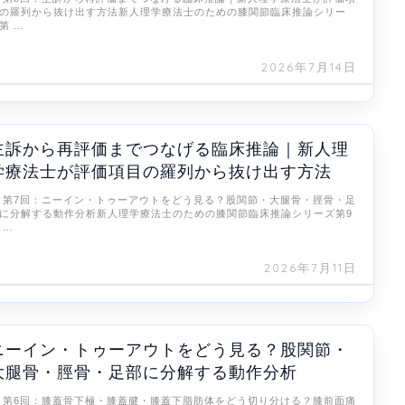
の羅列から抜け出す方法新人理学療法士のための膝関節臨床推論シリー
第 …
2026年7月14日
主訴から再評価までつなげる臨床推論｜新人理
学療法士が評価項目の羅列から抜け出す方法
 第7回：ニーイン・トゥーアウトをどう見る？股関節・大腿骨・脛骨・足
に分解する動作分析新人理学療法士のための膝関節臨床推論シリーズ第9
 …
2026年7月11日
ニーイン・トゥーアウトをどう見る？股関節・
大腿骨・脛骨・足部に分解する動作分析
 第6回：膝蓋骨下極・膝蓋腱・膝蓋下脂肪体をどう切り分ける？膝前面痛