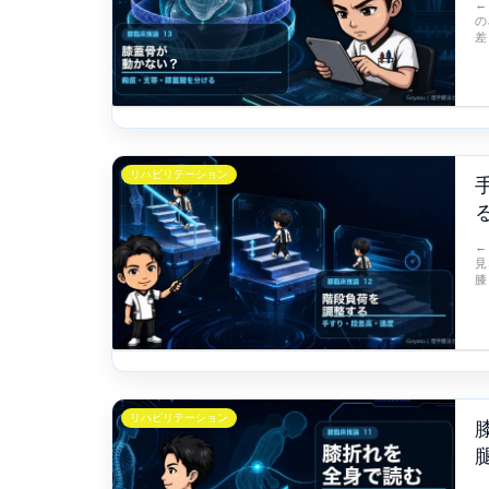
←
の
差
リハビリテーション
←
見
膝
リハビリテーション