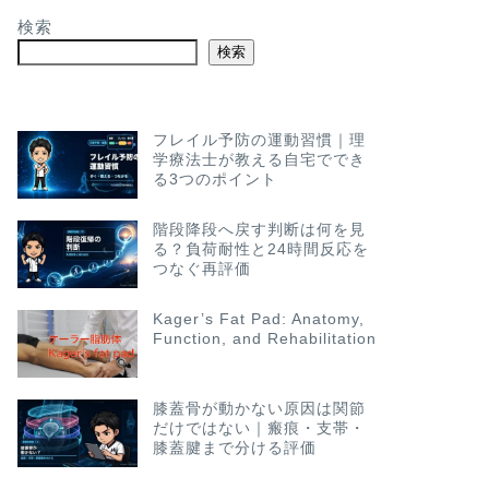
検索
検索
フレイル予防の運動習慣｜理
学療法士が教える自宅ででき
る3つのポイント
階段降段へ戻す判断は何を見
る？負荷耐性と24時間反応を
つなぐ再評価
Kager’s Fat Pad: Anatomy,
Function, and Rehabilitation
膝蓋骨が動かない原因は関節
だけではない｜瘢痕・支帯・
膝蓋腱まで分ける評価