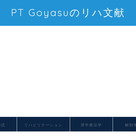
PT Goyasuのリハ文献
抄読
リハビリテーション
理学療法学
解剖