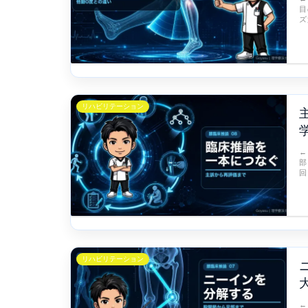
目
ズ
リハビリテーション
←
部
回
リハビリテーション
←