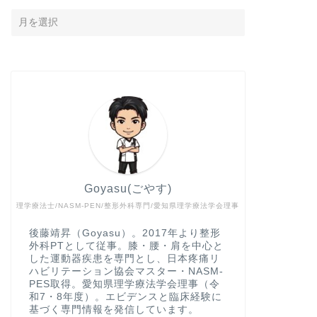
Goyasu(ごやす)
理学療法士/NASM-PEN/整形外科専門/愛知県理学療法学会理事
後藤靖昇（Goyasu）。2017年より整形
外科PTとして従事。膝・腰・肩を中心と
した運動器疾患を専門とし、日本疼痛リ
ハビリテーション協会マスター・NASM-
PES取得。愛知県理学療法学会理事（令
和7・8年度）。エビデンスと臨床経験に
基づく専門情報を発信しています。