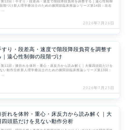
 第12回：手すり・段差高・速度で階段降段負荷を調整する｜遠心性制御
段階づけ新人理学療法士のための膝関節臨床推論シリーズ第14回：左右
 …
2026年7月26日
手すり・段差高・速度で階段降段負荷を調整す
る｜遠心性制御の段階づけ
 第11回：膝折れを体幹・重心・床反力から読み解く｜大腿四頭筋だけを
ない動作分析新人理学療法士のための膝関節臨床推論シリーズ第13回：
 …
2026年7月23日
膝折れを体幹・重心・床反力から読み解く｜大
腿四頭筋だけを見ない動作分析