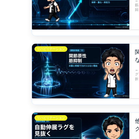
←
筋
回
リハビリテーション
←
グ
折
リハビリテーション
←