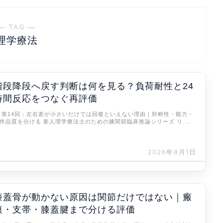
― TAG ―
理学療法
階段降段へ戻す判断は何を見る？負荷耐性と24
時間反応をつなぐ再評価
 第14回：左右差が小さいだけでは回復といえない理由｜対称性・能力・
作品質を分ける 新人理学療法士のための膝関節臨床推論シリーズ リ …
2026年8月1日
膝蓋骨が動かない原因は関節だけではない｜瘢
痕・支帯・膝蓋腱まで分ける評価