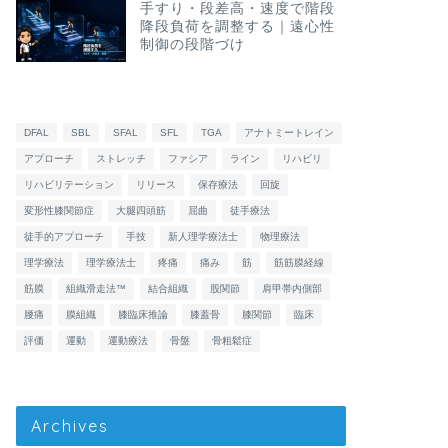
手すり・段差高・速度で階段
降段負荷を調整する｜遠心性
制御の段階づけ
DFAL
SBL
SFAL
SFL
TGA
アナトミートレイン
アプローチ
ストレッチ
ファシア
ライン
リハビリ
リハビリテーション
リリース
保存療法
回旋
変形性膝関節症
大腿四頭筋
屈曲
徒手療法
徒手的アプローチ
手技
新人理学療法士
物理療法
理学療法
理学療法士
疼痛
痛み
筋
筋筋膜経線
筋膜
組織滑走法™
結合組織
股関節
肩甲帯内側部
腰痛
膜組織
膝臨床推論
膝蓋骨
膝関節
臨床
評価
運動
運動療法
骨盤
骨粗鬆症
Archives