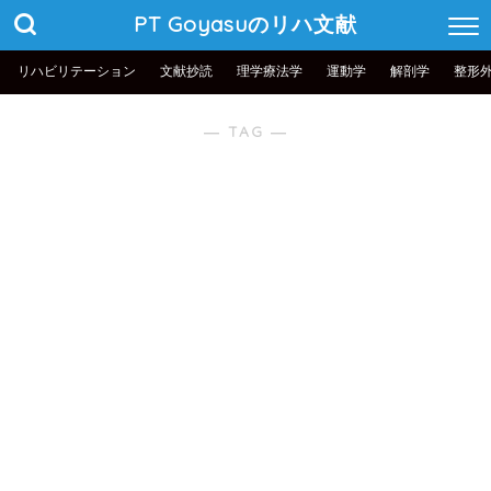
PT Goyasuのリハ文献
リハビリテーション
文献抄読
理学療法学
運動学
解剖学
整形
― TAG ―