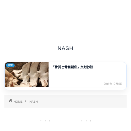
NASH
医学
『骨質と骨粗鬆症』文献抄読
2019年10月6日
HOME
NASH