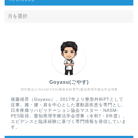
Goyasu(ごやす)
理学療法士/NASM-PEN/整形外科専門/愛知県理学療法学会理事
Home
後藤靖昇（Goyasu）。2017年より整形外科PTとして
従事。膝・腰・肩を中心とした運動器疾患を専門とし、
疾患から探す
日本疼痛リハビリテーション協会マスター・NASM-
PES取得。愛知県理学療法学会理事（令和7・8年度）。
エビデンスと臨床経験に基づく専門情報を発信していま
文献抄読
す。