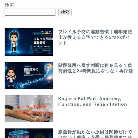
検索
検索
フレイル予防の運動習慣｜理学療法
士が教える自宅でできる3つのポイ
ント
階段降段へ戻す判断は何を見る？負
荷耐性と24時間反応をつなぐ再評価
Kager’s Fat Pad: Anatomy,
Function, and Rehabilitation
膝蓋骨が動かない原因は関節だけで
はない｜瘢痕・支帯・膝蓋腱まで分