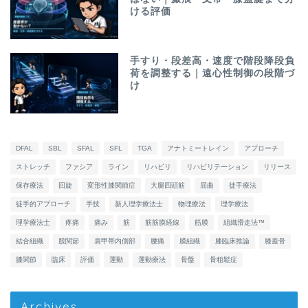
ける評価
手すり・段差高・速度で階段降段負
荷を調整する｜遠心性制御の段階づ
け
DFAL
SBL
SFAL
SFL
TGA
アナトミートレイン
アプローチ
ストレッチ
ファシア
ライン
リハビリ
リハビリテーション
リリース
保存療法
回旋
変形性膝関節症
大腿四頭筋
屈曲
徒手療法
徒手的アプローチ
手技
新人理学療法士
物理療法
理学療法
理学療法士
疼痛
痛み
筋
筋筋膜経線
筋膜
組織滑走法™
結合組織
股関節
肩甲帯内側部
腰痛
膜組織
膝臨床推論
膝蓋骨
膝関節
臨床
評価
運動
運動療法
骨盤
骨粗鬆症
Archives