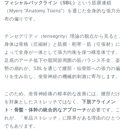
フィシャルバックライン（SBL）
という筋膜連鎖
（Myers “Anatomy Trains”）を通じた全身的な張力分
布の偏りです。
テンセグリティ（tensegrity）理論の観点から見ると、
身体は骨格（圧縮材）と筋膜・靭帯・筋（引張材）に
よって全身が一体として張力均衡を保つ構造体です。
足底のアーチ低下や股関節周囲の筋バランス不全、姿
勢の崩れが、SBLを通じて腰部・仙骨部への張力の偏
りを生み出し、坐骨神経の機械的刺激に寄与します。
このため、坐骨神経痛の根本的な改善には、腰部だけ
を対象としたストレッチではなく、
下肢アライメン
ト・骨盤・体幹の統合的なアプローチ
が必要です。こ
れが、「単品ストレッチ」に限界がある理由のひとつ
でもあります。