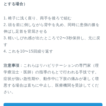
とする場合）
1. 椅子に浅く座り、両手を後ろで組む
2. 頭を前に倒しながら背中を丸め、同時に患側の膝を
伸ばし足首を背屈させる
3. 軽いしびれ感が出たところで2〜3秒保持し、元に戻
す
4. これを10〜15回繰り返す
注意事項
：これらはリハビリテーションの専門家（理
学療法士・医師）の指導のもとで行われる手技です。
症状が強い急性期や、動作中に下肢の痛みが著しく増
悪する場合は直ちに中止し、医療機関を受診してくだ
さい。