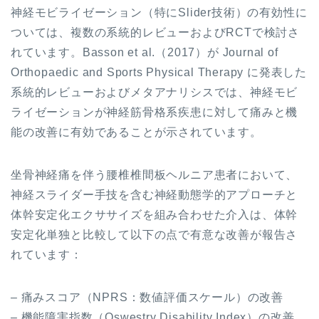
神経モビライゼーション（特にSlider技術）の有効性に
ついては、複数の系統的レビューおよびRCTで検討さ
れています。Basson et al.（2017）が Journal of
Orthopaedic and Sports Physical Therapy に発表した
系統的レビューおよびメタアナリシスでは、神経モビ
ライゼーションが神経筋骨格系疾患に対して痛みと機
能の改善に有効であることが示されています。
坐骨神経痛を伴う腰椎椎間板ヘルニア患者において、
神経スライダー手技を含む神経動態学的アプローチと
体幹安定化エクササイズを組み合わせた介入は、体幹
安定化単独と比較して以下の点で有意な改善が報告さ
れています：
– 痛みスコア（NPRS：数値評価スケール）の改善
– 機能障害指数（Oswestry Disability Index）の改善