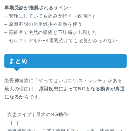
早期受診が推奨されるサイン
：
– 安静にしていても痛みが続く（夜間痛）
– 原因不明の体重減少や発熱を伴う
– 高齢者で突然の腰痛と下肢痛が出現した
– セルフケアを2〜4週間続けても改善がみられない
まとめ
坐骨神経痛に「やってはいけないストレッチ」がある
最大の理由は、
原因疾患によってNGとなる動きが真逆
になるから
です。
| 疾患タイプ | 最大のNG動作 |
|—|—|
| 腰椎椎間板ヘルニア | 前屈系ストレッチ、膝伸展ハム