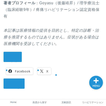
著者プロフィール
：Goyasu（後藤靖昇）/ 理学療法士
（臨床経験9年）/ 疼痛リハビリテーション認定資格保
有
Home
本記事は医療情報の提供を目的とし、特定の診断・治
疾患から探す
療を推奨するものではありません。症状がある場合は
医療機関を受診してください。
文献抄読
リハビリテーション
共有:
Facebook
X
MENU
いいね:
Home
疾患から探す
文献抄読
リハビリテーション