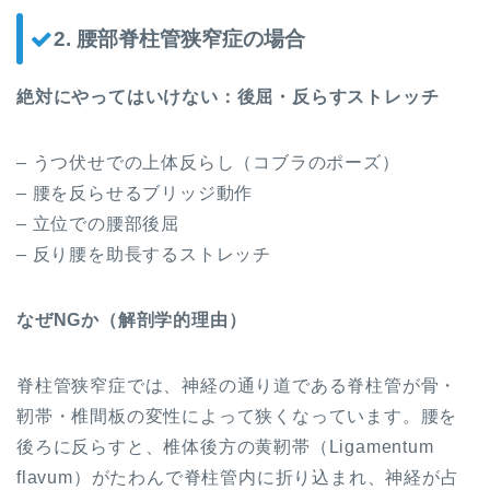
2. 腰部脊柱管狭窄症の場合
絶対にやってはいけない：後屈・反らすストレッチ
– うつ伏せでの上体反らし（コブラのポーズ）
– 腰を反らせるブリッジ動作
– 立位での腰部後屈
– 反り腰を助長するストレッチ
なぜNGか（解剖学的理由）
脊柱管狭窄症では、神経の通り道である脊柱管が骨・
靭帯・椎間板の変性によって狭くなっています。腰を
後ろに反らすと、椎体後方の黄靭帯（Ligamentum
flavum）がたわんで脊柱管内に折り込まれ、神経が占