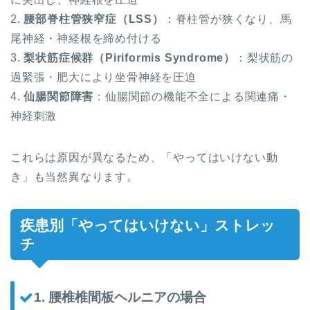
2.
腰部脊柱管狭窄症（LSS）
：脊柱管が狭くなり、馬
尾神経・神経根を締め付ける
3.
梨状筋症候群（Piriformis Syndrome）
：梨状筋の
過緊張・肥大により坐骨神経を圧迫
4.
仙腸関節障害
：仙腸関節の機能不全による関連痛・
神経刺激
これらは原因が異なるため、「やってはいけない動
き」も当然異なります。
疾患別「やってはいけない」ストレッ
チ
1. 腰椎椎間板ヘルニアの場合