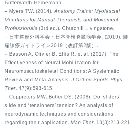
Butterworth-Heinemann.
– Myers TW. (2014).
Anatomy Trains: Myofascial
Meridians for Manual Therapists and Movement
Professionals
(3rd ed.). Churchill Livingstone.
– 日本整形外科学会・日本脊椎脊髄病学会. (2019). 腰
痛診療ガイドライン2019（改訂第2版）.
– Basson A, Olivier B, Ellis R, et al. (2017). The
Effectiveness of Neural Mobilization for
Neuromusculoskeletal Conditions: A Systematic
Review and Meta-Analysis.
J Orthop Sports Phys
Ther
. 47(9):593-615.
– Coppieters MW, Butler DS. (2008). Do ‘sliders’
slide and ‘tensioners’ tension? An analysis of
neurodynamic techniques and considerations
regarding their application.
Man Ther
. 13(3):213-221.