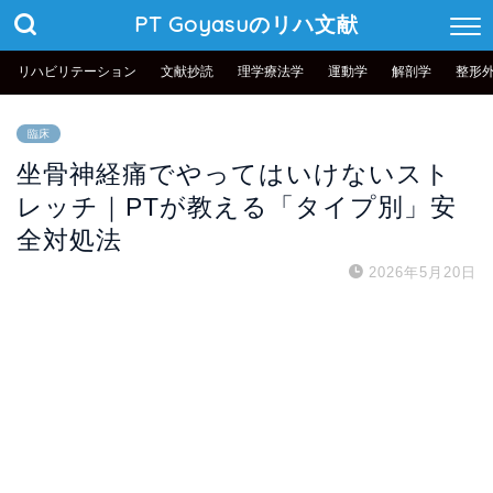
PT Goyasuのリハ文献
リハビリテーション
文献抄読
理学療法学
運動学
解剖学
整形
臨床
坐骨神経痛でやってはいけないスト
レッチ｜PTが教える「タイプ別」安
全対処法
2026年5月20日