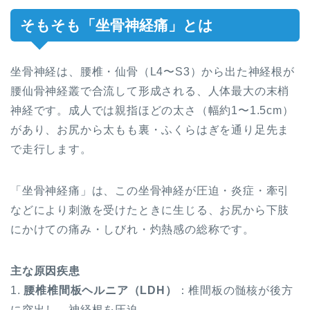
そもそも「坐骨神経痛」とは
坐骨神経は、腰椎・仙骨（L4〜S3）から出た神経根が
腰仙骨神経叢で合流して形成される、人体最大の末梢
神経です。成人では親指ほどの太さ（幅約1〜1.5cm）
があり、お尻から太もも裏・ふくらはぎを通り足先ま
で走行します。
「坐骨神経痛」は、この坐骨神経が圧迫・炎症・牽引
などにより刺激を受けたときに生じる、お尻から下肢
にかけての痛み・しびれ・灼熱感の総称です。
主な原因疾患
1.
腰椎椎間板ヘルニア（LDH）
：椎間板の髄核が後方
に突出し、神経根を圧迫