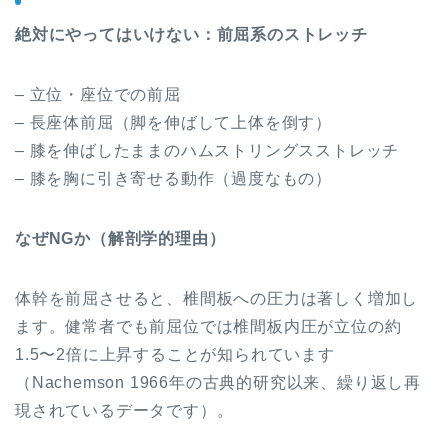
絶対にやってはいけない：前屈系のストレッチ
– 立位・座位での前屈
– 長座体前屈（脚を伸ばして上体を倒す）
– 膝を伸ばしたままのハムストリングスストレッチ
– 膝を胸に引き寄せる動作（過度なもの）
なぜNGか（解剖学的理由）
体幹を前屈させると、椎間板への圧力は著しく増加し
ます。健常者でも前屈位では椎間板内圧が立位の約
1.5〜2倍に上昇することが知られています
（Nachemson 1966年の古典的研究以来、繰り返し再
現されているデータです）。