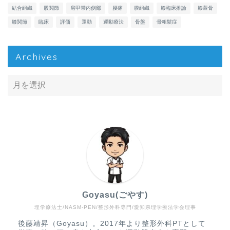
結合組織
股関節
肩甲帯内側部
腰痛
膜組織
膝臨床推論
膝蓋骨
膝関節
臨床
評価
運動
運動療法
骨盤
骨粗鬆症
Archives
Goyasu(ごやす)
理学療法士/NASM-PEN/整形外科専門/愛知県理学療法学会理事
Home
後藤靖昇（Goyasu）。2017年より整形外科PTとして