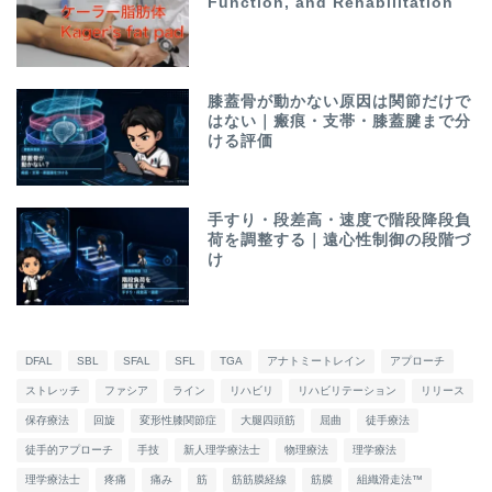
Function, and Rehabilitation
膝蓋骨が動かない原因は関節だけで
はない｜瘢痕・支帯・膝蓋腱まで分
ける評価
手すり・段差高・速度で階段降段負
荷を調整する｜遠心性制御の段階づ
け
DFAL
SBL
SFAL
SFL
TGA
アナトミートレイン
アプローチ
ストレッチ
ファシア
ライン
リハビリ
リハビリテーション
リリース
保存療法
回旋
変形性膝関節症
大腿四頭筋
屈曲
徒手療法
徒手的アプローチ
手技
新人理学療法士
物理療法
理学療法
理学療法士
疼痛
痛み
筋
筋筋膜経線
筋膜
組織滑走法™