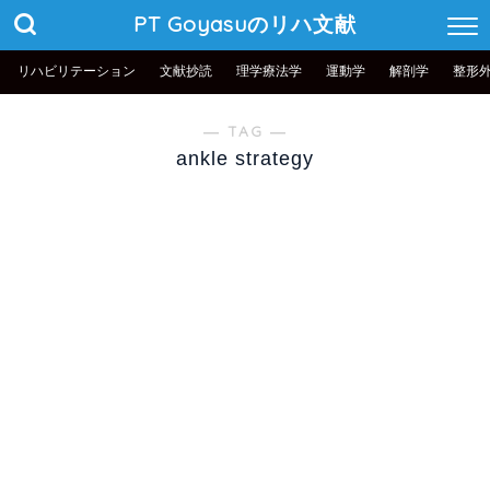
PT Goyasuのリハ文献
リハビリテーション
文献抄読
理学療法学
運動学
解剖学
整形
― TAG ―
ankle strategy