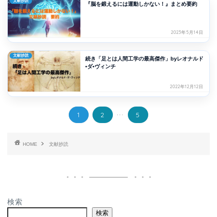
文献抄読
『脳を鍛えるには運動しかない！』まとめ要約
2023年5月14日
文献抄読
続き「足とは人間工学の最高傑作」byレオナルド
•ダ•ヴィンチ
2022年12月12日
...
1
2
5
HOME
文献抄読
検索
検索