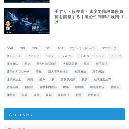
手すり・段差高・速度で階段降段負
荷を調整する｜遠心性制御の段階づ
け
DFAL
SBL
SFAL
SFL
TGA
アナトミートレイン
アプローチ
ストレッチ
ファシア
ライン
リハビリ
リハビリテーション
リリース
保存療法
回旋
変形性膝関節症
大腿四頭筋
屈曲
徒手療法
徒手的アプローチ
手技
新人理学療法士
物理療法
理学療法
理学療法士
疼痛
痛み
筋
筋筋膜経線
筋膜
組織滑走法™
結合組織
股関節
肩甲帯内側部
腰痛
膜組織
膝臨床推論
膝蓋骨
膝関節
臨床
評価
運動
運動療法
骨盤
骨粗鬆症
Archives