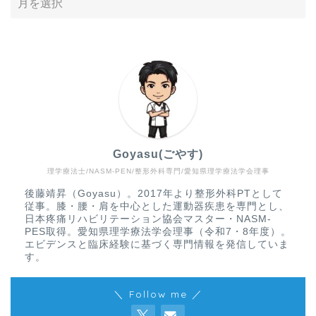
Goyasu(ごやす)
理学療法士/NASM-PEN/整形外科専門/愛知県理学療法学会理事
Home
後藤靖昇（Goyasu）。2017年より整形外科PTとして
従事。膝・腰・肩を中心とした運動器疾患を専門とし、
疾患から探す
日本疼痛リハビリテーション協会マスター・NASM-
PES取得。愛知県理学療法学会理事（令和7・8年度）。
エビデンスと臨床経験に基づく専門情報を発信していま
文献抄読
す。
＼ Follow me ／
リハビリテーション