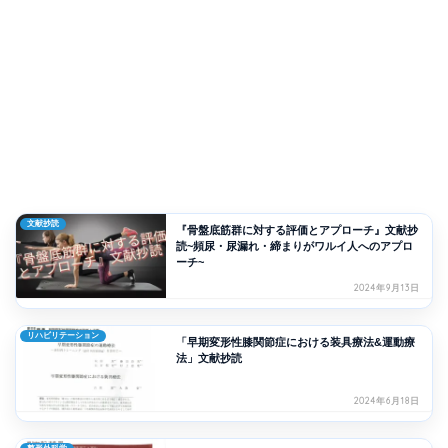
文献抄読
『骨盤底筋群に対する評価とアプローチ』文献抄
読~頻尿・尿漏れ・締まりがワルイ人へのアプロ
ーチ~
2024年9月13日
リハビリテーション
「早期変形性膝関節症における装具療法&運動療
法」文献抄読
2024年6月18日