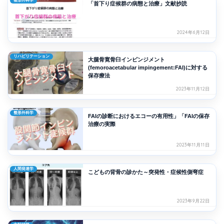
整形外科学
「首下り症候群の病態と治療」文献抄読
2024年6月12日
リハビリテーション
大腿骨寛骨臼インピンジメント
(femoroacetabular impingement:FAI)に対する
保存療法
2023年11月12日
整形外科学
FAIの診断におけるエコーの有用性」「FAIの保存
治療の実際
2023年11月11日
人間発達学
こどもの背骨の診かた～突発性・症候性側弯症
2023年9月22日