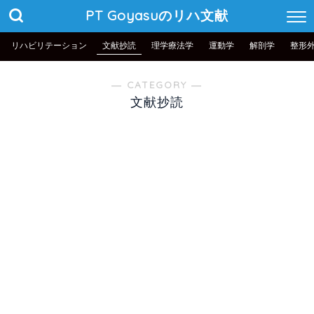
PT Goyasuのリハ文献
リハビリテーション
文献抄読
理学療法学
運動学
解剖学
整形
― CATEGORY ―
文献抄読